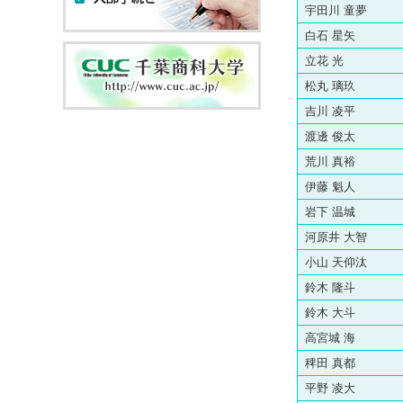
宇田川 童夢
白石 星矢
立花 光
松丸 璃玖
吉川 凌平
渡邊 俊太
荒川 真裕
伊藤 魁人
岩下 温城
河原井 大智
小山 天仰汰
鈴木 隆斗
鈴木 大斗
高宮城 海
稗田 真都
平野 凌大