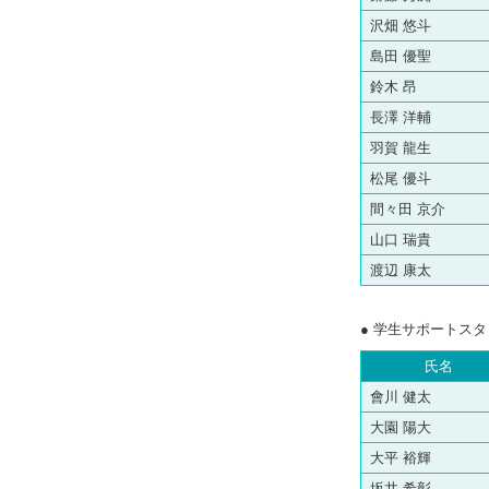
沢畑 悠斗
島田 優聖
鈴木 昂
長澤 洋輔
羽賀 龍生
松尾 優斗
間々田 京介
山口 瑞貴
渡辺 康太
● 学生サポートス
氏名
會川 健太
大園 陽大
大平 裕輝
坂井 希彰