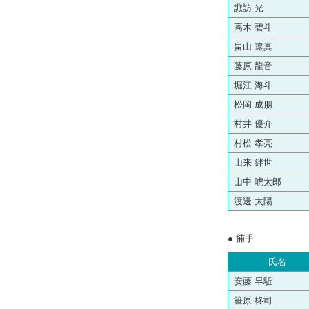
諏訪 光
高木 碧斗
畠山 遼真
藤原 龍音
堀江 海斗
松岡 成朋
村井 優介
村松 孝亮
山来 絆世
山中 琥太郎
渡邊 太陽
● 捕手
氏名
安藤 早駈
笹原 柊司