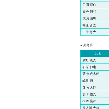
舌間 恒作
高松 翔和
成瀬 蘭馬
福原 蒼太
三井 悠大
● 外野手
氏名
牧野 凌大
石原 仲也
菊池 虎志朗
嶋田 翔
寺内 大翔
長澤 佑真
橋本 晃汰
長谷川 大輝