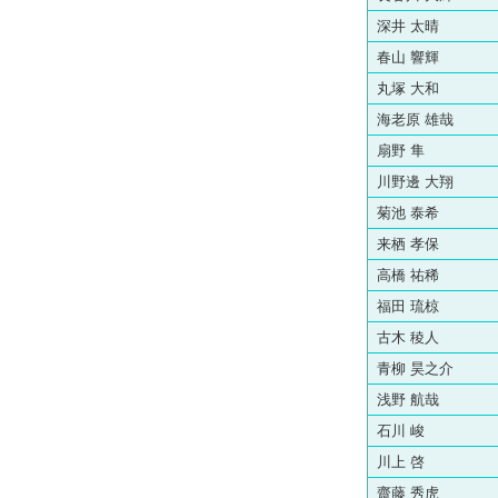
深井 太晴
春山 響輝
丸塚 大和
海老原 雄哉
扇野 隼
川野邊 大翔
菊池 泰希
来栖 孝保
高橋 祐稀
福田 琉椋
古木 稜人
青柳 昊之介
浅野 航哉
石川 峻
川上 啓
齋藤 秀虎