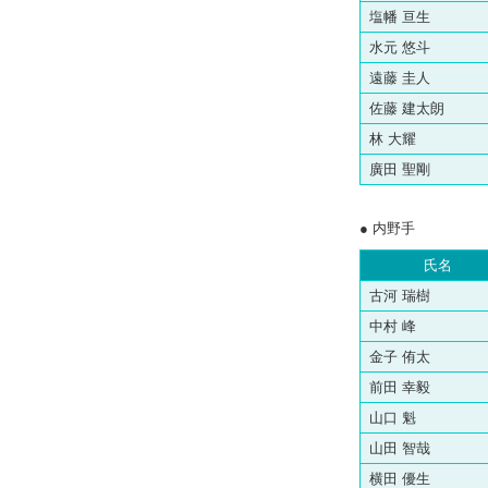
塩幡 亘生
水元 悠斗
遠藤 圭人
佐藤 建太朗
林 大耀
廣田 聖剛
● 内野手
氏名
古河 瑞樹
中村 峰
金子 侑太
前田 幸毅
山口 魁
山田 智哉
横田 優生