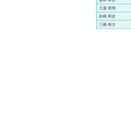
土屋 陸翔
松根 和史
三橋 裕大