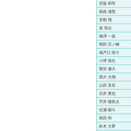
宮坂 和芳
相原 漣恩
安類 翔
泉 琉太
鵜澤 一凪
岡田 芯ノ輔
城戸口 陸斗
小堺 琉生
曽宮 優大
西片 大翔
山田 至音
石井 寛也
宇井 陽世太
佐瀬 陽斗
島田 和
鈴木 大夢