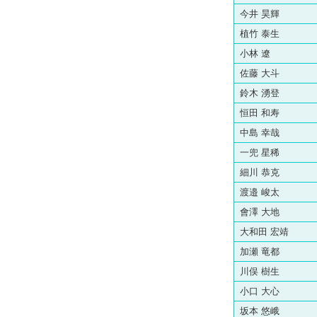
今井 昊輝
植竹 泰生
小林 遼
佐藤 大斗
鈴木 湧登
恒田 和寿
中島 幸哉
一兜 星稀
細川 恭克
渡邉 峻太
會澤 大地
大和田 宏靖
加瀬 竜都
川俣 樹生
小口 大心
坂本 悠峨