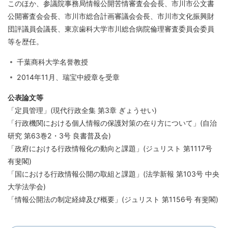
このほか、参議院事務局情報公開苦情審査会会長、市川市公文書
公開審査会会長、市川市総合計画審議会会長、市川市文化振興財
団評議員会議長、東京歯科大学市川総合病院倫理審査委員会委員
等を歴任。
千葉商科大学名誉教授
2014年11月、瑞宝中綬章を受章
公表論文等
「定員管理」(現代行政全集 第3章 ぎょうせい)
「行政機関における個人情報の保護対策の在り方について」(自治
研究 第63巻2・3号 良書普及会)
「政府における行政情報化の動向と課題」(ジュリスト 第1117号
有斐閣)
「国における行政情報公開の取組と課題」(法学新報 第103号 中央
大学法学会)
「情報公開法の制定経緯及び概要」(ジュリスト 第1156号 有斐閣)