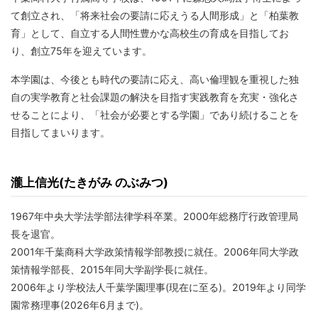
て創立され、「将来社会の要請に応えうる人間形成」と「柏葉教
育」として、自立する人間性豊かな高校生の育成を目指してお
り、創立75年を迎えています。
本学園は、今後とも時代の要請に応え、高い倫理観を重視した独
自の実学教育と社会課題の解決を目指す実践教育を充実・強化さ
せることにより、「社会が必要とする学園」であり続けることを
目指してまいります。
瀧上信光(たきがみ のぶみつ)
1967年中央大学法学部法律学科卒業。2000年総務庁行政管理局
長を退官。
2001年千葉商科大学政策情報学部教授に就任。2006年同大学政
策情報学部長、2015年同大学副学長に就任。
2006年より学校法人千葉学園理事(現在に至る)。2019年より同学
園常務理事(2026年6月まで)。