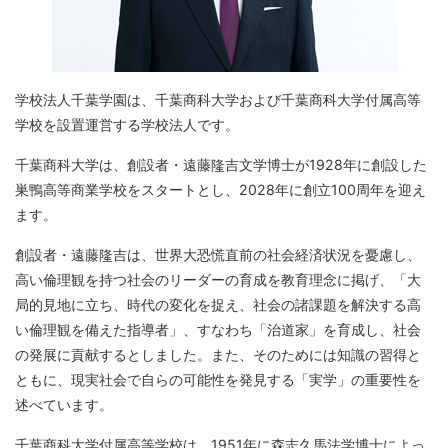
学校法人千葉学園は、千葉商科大学および千葉商科大学付属高等
学校を設置運営する学校法人です。
千葉商科大学は、創設者・遠藤隆吉文学博士が1928年に創設した
巣鴨高等商業学校をスタートとし、2028年に創立100周年を迎え
ます。
創設者・遠藤隆吉は、世界大恐慌直前の社会経済状況を憂慮し、
高い倫理観を持つ社会のリーダーの育成を教育理念に掲げ、「大
局的見地に立ち、時代の変化を捉え、社会の諸課題を解決する高
い倫理観を備えた指導者」、すなわち「治道家」を育成し、社会
の発展に貢献するとしました。また、そのためには知識の習得と
ともに、現実社会で自らの可能性を発見する「実学」の重要性を
述べています。
千葉商科大学付属高等学校は、1951年に森志久馬法学博士によっ