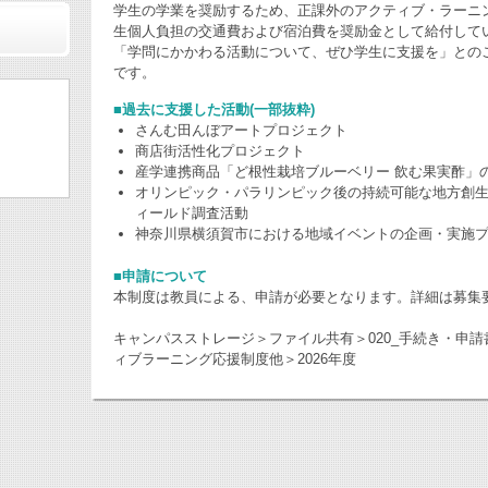
学生の学業を奨励するため、正課外のアクティブ・ラーニン
生個人負担の交通費および宿泊費を奨励金として給付して
「学問にかかわる活動について、ぜひ学生に支援を」との
です。
■過去に支援した活動(一部抜粋)
さんむ田んぼアートプロジェクト
商店街活性化プロジェクト
産学連携商品「ど根性栽培ブルーベリー 飲む果実酢」
オリンピック・パラリンピック後の持続可能な地方創
ィールド調査活動
神奈川県横須賀市における地域イベントの企画・実施
■申請について
本制度は教員による、申請が必要となります。詳細は募集
キャンパスストレージ＞ファイル共有＞020_手続き・申請書
ィブラーニング応援制度他＞2026年度