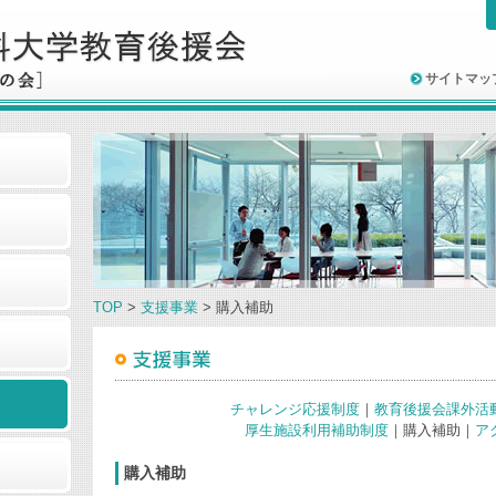
サイトマッ
TOP
>
支援事業
> 購入補助
チャレンジ応援制度
｜
教育後援会課外活
厚生施設利用補助制度
｜購入補助｜
ア
購入補助