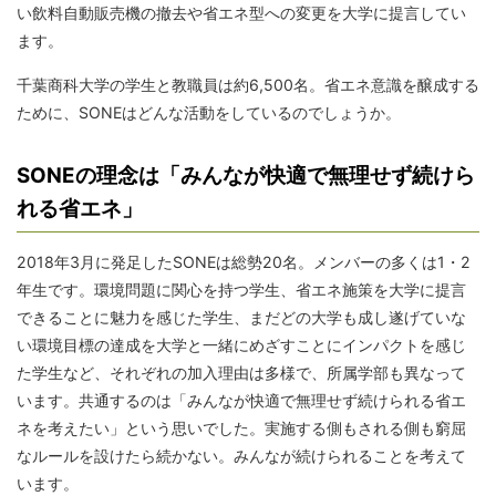
い飲料自動販売機の撤去や省エネ型への変更を大学に提言してい
ます。
千葉商科大学の学生と教職員は約6,500名。省エネ意識を醸成する
ために、SONEはどんな活動をしているのでしょうか。
SONEの理念は「みんなが快適で無理せず続けら
れる省エネ」
2018年3月に発足したSONEは総勢20名。メンバーの多くは1・2
年生です。環境問題に関心を持つ学生、省エネ施策を大学に提言
できることに魅力を感じた学生、まだどの大学も成し遂げていな
い環境目標の達成を大学と一緒にめざすことにインパクトを感じ
た学生など、それぞれの加入理由は多様で、所属学部も異なって
います。共通するのは「みんなが快適で無理せず続けられる省エ
ネを考えたい」という思いでした。実施する側もされる側も窮屈
なルールを設けたら続かない。みんなが続けられることを考えて
います。