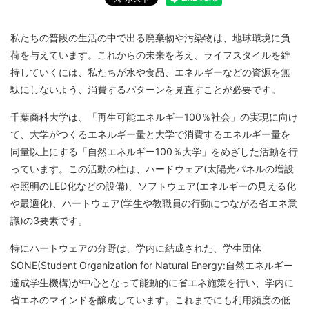
私たちの普段の生活の中で出る廃棄物や汚染物は、地球環境に負
荷を与えています。これからの未来を考え、ライフスタイルを維
持していくには、私たちが水や食品、エネルギーなどの資源を無
駄にしないよう、消費するパターンを見直すことが必要です。
千葉商科大学は、「再生可能エネルギー100％社会」の実現に向け
て、大学がつくるエネルギー量と大学で消費するエネルギー量を
同量以上にする「自然エネルギー100％大学」をめざした活動を行
っています。この活動の柱は、ハードウェア(太陽光パネルの増設
や照明のLED化などの設備)、ソフトウェア(エネルギーの見える化
や最適化)、ハートウェア(学生や教職員の行動につながる省エネ意
識)の3要素です。
特にハートウェアの分野は、学内に結成された、学生団体
SONE(Student Organization for Natural Energy:自然エネルギー
達成学生機構)が中心となって能動的に省エネ施策を行い、学内に
省エネのマインドを醸成しています。これまでにも利用頻度の低