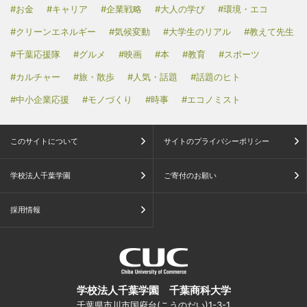
#お金
#キャリア
#企業戦略
#大人の学び
#環境・エコ
#クリーンエネルギー
#気候変動
#大学生のリアル
#教えて先生
#千葉応援隊
#グルメ
#映画
#本
#教育
#スポーツ
#カルチャー
#旅・散歩
#人気・話題
#話題のヒト
#中小企業応援
#モノづくり
#時事
#エコノミスト
このサイトについて
サイトのプライバシーポリシー
学校法人千葉学園
ご寄付のお願い
採用情報
学校法人千葉学園 千葉商科大学
千葉県市川市国府台(こうのだい)1-3-1