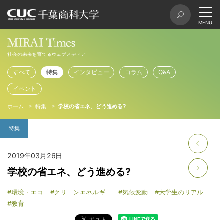
社会の未来を育てるウェブメディア
すべて
特集
インタビュー
コラム
Q&A
イベント
ホーム
特集
学校の省エネ、どう進める?
特集
2019年03月26日
学校の省エネ、どう進める?
#環境・エコ
#クリーンエネルギー
#気候変動
#大学生のリアル
#教育