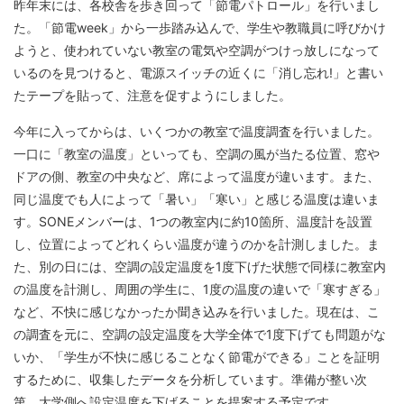
昨年末には、各校舎を歩き回って「節電パトロール」を行いまし
た。「節電week」から一歩踏み込んで、学生や教職員に呼びかけ
ようと、使われていない教室の電気や空調がつけっ放しになって
いるのを見つけると、電源スイッチの近くに「消し忘れ!」と書い
たテープを貼って、注意を促すようにしました。
今年に入ってからは、いくつかの教室で温度調査を行いました。
一口に「教室の温度」といっても、空調の風が当たる位置、窓や
ドアの側、教室の中央など、席によって温度が違います。また、
同じ温度でも人によって「暑い」「寒い」と感じる温度は違いま
す。SONEメンバーは、1つの教室内に約10箇所、温度計を設置
し、位置によってどれくらい温度が違うのかを計測しました。ま
た、別の日には、空調の設定温度を1度下げた状態で同様に教室内
の温度を計測し、周囲の学生に、1度の温度の違いで「寒すぎる」
など、不快に感じなかったか聞き込みを行いました。現在は、こ
の調査を元に、空調の設定温度を大学全体で1度下げても問題がな
いか、「学生が不快に感じることなく節電ができる」ことを証明
するために、収集したデータを分析しています。準備が整い次
第、大学側へ設定温度を下げることを提案する予定です。