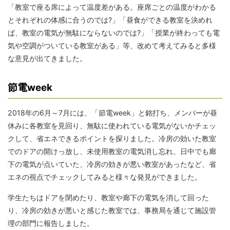
「教室で座る席によって温度差がある。座席ごとの温度がわかる
とそれぞれの体感に合うのでは?」「昼食ができる教室を決めれ
ば、教室の電気が無駄にならないのでは?」「授業が終わっても電
気や空調がついている教室がある」等、改めて考えてみると多様
な意見が出てきました。
節電week
2018年の6月～7月には、「節電week」と銘打ち、メンバーが昼
休みに各教室を見回り、無駄に使われている電気がないかチェッ
クして、省エネできるポイントを探りました。冷房の効いた教室
でのドアの開けっ放し、未使用教室の電気消し忘れ、日中でも廊
下の電気が点いていた、冷房の効きが悪い教室があったなど、省
エネの視点でチェックしてみると様々な発見ができました。
学生たちはドアを閉めたり、教室や廊下の電気を消して回った
り、冷房の効きが悪いと感じた教室では、事務局を通じて施設管
理の部門に報告しました。