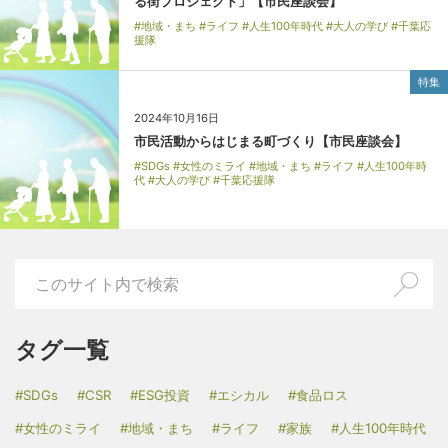
る街プロジェクト」【市民座談会】
#地域・まち #ライフ #人生100年時代 #大人の学び #千葉応
援隊
特集
2024年10月16日
市民活動からはじまる町づくり【市民座談会】
#SDGs #女性のミライ #地域・まち #ライフ #人生100年時
代 #大人の学び #千葉応援隊
タグ一覧
#SDGs
#CSR
#ESG投資
#エシカル
#食品ロス
#女性のミライ
#地域・まち
#ライフ
#家族
#人生100年時代