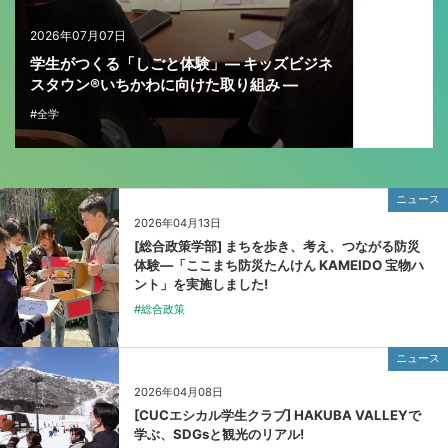
2026年07月07日
学生がつくる「しごと体験」— キッズビジネ
スタウン®いちかわに向けた取り組み —
#全学
ニュース
2026年04月13日
[総合政策学部] まちを歩き、考え、つながる防災
体験—「ここまち防災たんけん KAMEIDO 宝物ハ
ント」を実施しました!
#総合政策
ニュース
2026年04月08日
[CUCエシカル学生クラブ] HAKUBA VALLEYで
学ぶ、SDGsと観光のリアル!