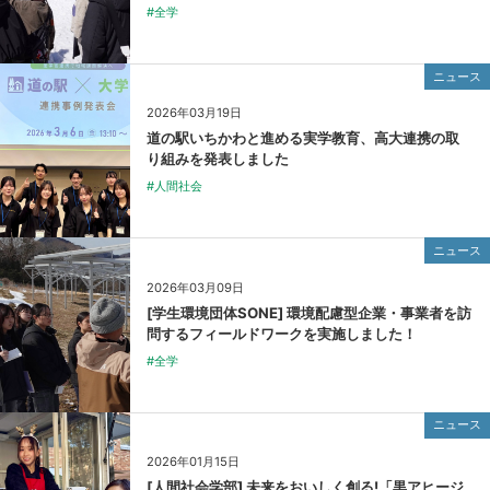
#全学
ニュース
2026年03月19日
道の駅いちかわと進める実学教育、高大連携の取
り組みを発表しました
#人間社会
ニュース
2026年03月09日
[学生環境団体SONE] 環境配慮型企業・事業者を訪
問するフィールドワークを実施しました！
#全学
ニュース
2026年01月15日
[人間社会学部] 未来をおいしく創る!「黒アヒージ