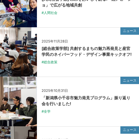
ョ」で広がる地域共創
#人間社会
ニュース
2025年11月28日
[総合政策学部] 共創するまちの魅力再発見と産官
学民のネイバーフッド・デザイン事業キックオフ!
#総合政策
ニュース
2025年10月31日
「新潟県小千谷市魅力発見プログラム」振り返り
会を行いました!
#全学
ニュース