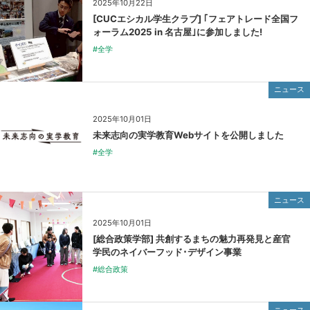
2025年10月22日
[CUCエシカル学生クラブ] ｢フェアトレード全国フ
ォーラム2025 in 名古屋｣に参加しました!
#全学
ニュース
2025年10月01日
未来志向の実学教育Webサイトを公開しました
#全学
ニュース
2025年10月01日
[総合政策学部] 共創するまちの魅力再発見と産官
学民のネイバーフッド･デザイン事業
#総合政策
ニュース