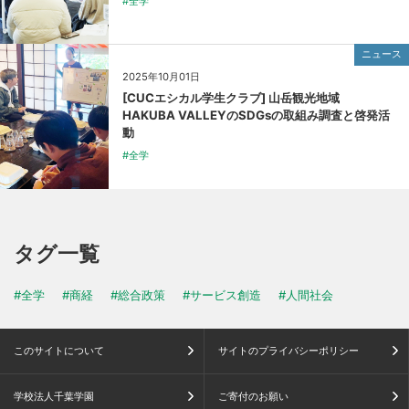
#全学
ニュース
2025年10月01日
[CUCエシカル学生クラブ] 山岳観光地域
HAKUBA VALLEYのSDGsの取組み調査と啓発活
動
#全学
タグ一覧
#全学
#商経
#総合政策
#サービス創造
#人間社会
このサイトについて
サイトのプライバシーポリシー
学校法人千葉学園
ご寄付のお願い