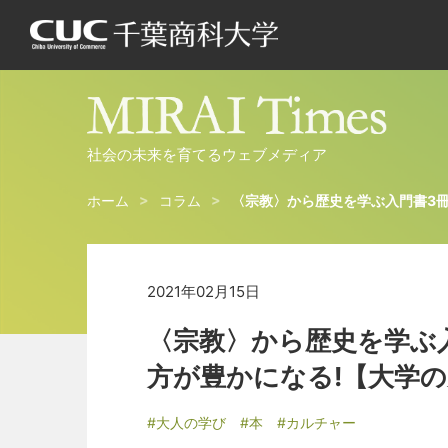
社会の未来を育てるウェブメディア
ホーム
コラム
〈宗教〉から歴史を学ぶ入門書3
2021年02月15日
〈宗教〉から歴史を学ぶ
方が豊かになる!【大学
#大人の学び
#本
#カルチャー