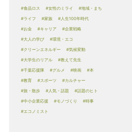
#食品ロス
#女性のミライ
#地域・まち
#ライフ
#家族
#人生100年時代
#お金
#キャリア
#企業戦略
#大人の学び
#環境・エコ
#クリーンエネルギー
#気候変動
#大学生のリアル
#教えて先生
#千葉応援隊
#グルメ
#映画
#本
#教育
#スポーツ
#カルチャー
#旅・散歩
#人気・話題
#話題のヒト
#中小企業応援
#モノづくり
#時事
#エコノミスト