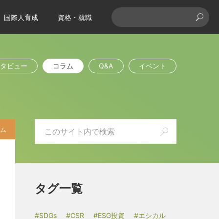
国際人育成
資格・就職
タビュー
コラム
Q&A
イベント
ム
タグ一覧
#SDGs
#CSR
#ESG投資
#エシカル