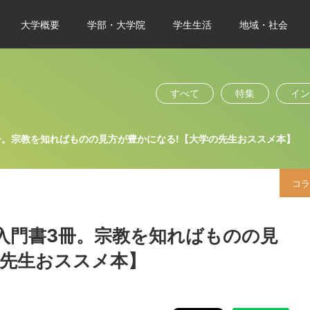
大学概要
学部・大学院
学生生活
地域・社会
すべて
特集
イン
冊。宗教を知ればものの見方が豊かになる!【大学の先生おススメ本】
コラ
入門書3冊。宗教を知ればものの見
の先生おススメ本】