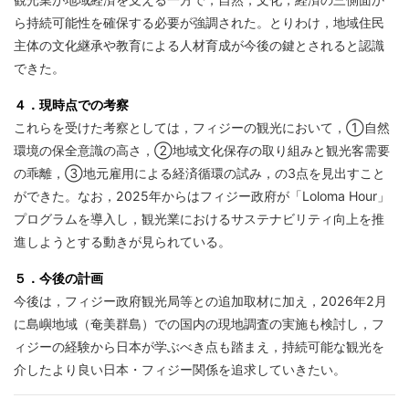
ら持続可能性を確保する必要が強調された。とりわけ，地域住民
主体の文化継承や教育による人材育成が今後の鍵とされると認識
できた。
４．現時点での考察
これらを受けた考察としては，フィジーの観光において，①自然
環境の保全意識の高さ，②地域文化保存の取り組みと観光客需要
の乖離，③地元雇用による経済循環の試み，の3点を見出すこと
ができた。なお，2025年からはフィジー政府が「Loloma Hour」
プログラムを導入し，観光業におけるサステナビリティ向上を推
進しようとする動きが見られている。
５．今後の計画
今後は，フィジー政府観光局等との追加取材に加え，2026年2月
に島嶼地域（奄美群島）での国内の現地調査の実施も検討し，フ
ィジーの経験から日本が学ぶべき点も踏まえ，持続可能な観光を
介したより良い日本・フィジー関係を追求していきたい。