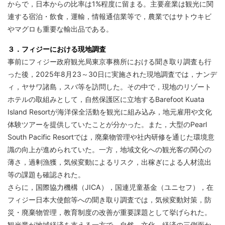
からで，日本からの比率は1%程度に留まる。主要産業は観光に関
連する宿泊・飲食，運輸，情報通信業等で，農業ではサトウキビ
やマグロも重要な輸出品である。
３．フィジーにおける現地調査
事前にフィジー政府観光局東京事務所における聞き取り調査も行
った後，2025年8月23～30日に実施された現地調査では，ナンデ
ィ，ヤサワ諸島，スバ等を訪問した。その中で，現地のリゾート
ホテルの取組みとして，自然保護区に立地するBarefoot Kuata
Island Resortが海洋保全活動を観光に組み込み，地元雇用や文化
体験ツアーを提供していたことが分かった。また，大型のPearl
South Pacific Resortでは，廃棄物管理や社内研修を通じた環境意
識の向上が進められていた。一方，地域文化への観光客の関心の
薄さ，過剰漁獲，気候変動によるリスク，出稼ぎによる人材流出
等の課題も確認された。
さらに，国際協力機構（JICA），国連児童基金（ユニセフ），在
フィジー日本大使館等への聞き取り調査では，気候変動対策，防
災・廃棄物管理，教育制度の改善が重要課題として挙げられた。
観光業が地域経済を支える一方で，自然，文化，経済の三側面か