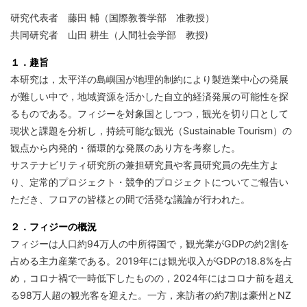
研究代表者 藤田 輔（国際教養学部 准教授）
共同研究者 山田 耕生（人間社会学部 教授)
１．趣旨
本研究は，太平洋の島嶼国が地理的制約により製造業中心の発展
が難しい中で，地域資源を活かした自立的経済発展の可能性を探
るものである。フィジーを対象国としつつ，観光を切り口として
現状と課題を分析し，持続可能な観光（Sustainable Tourism）の
観点から内発的・循環的な発展のあり方を考察した。
サステナビリティ研究所の兼担研究員や客員研究員の先生方よ
り、定常的プロジェクト・競争的プロジェクトについてご報告い
ただき、フロアの皆様との間で活発な議論が行われた。
２．フィジーの概況
フィジーは人口約94万人の中所得国で，観光業がGDPの約2割を
占める主力産業である。2019年には観光収入がGDPの18.8%を占
め，コロナ禍で一時低下したものの，2024年にはコロナ前を超え
る98万人超の観光客を迎えた。一方，来訪者の約7割は豪州とNZ