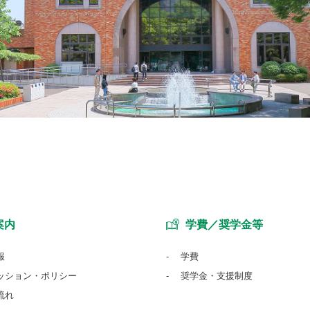
案内
学費／奨学金等
報
学費
ッション・ポリシー
奨学金・支援制度
流れ