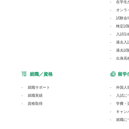
在学生
オンラ
試験会
検定試
入試Q
過去入
過去試
出身高
就職／資格
留学
就職サポート
外国人
就職実績
入試に
資格取得
学費・
キャン
就職に