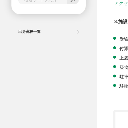
アク
3.施
出身高校一覧
受
付
上
昼
駐車
駐