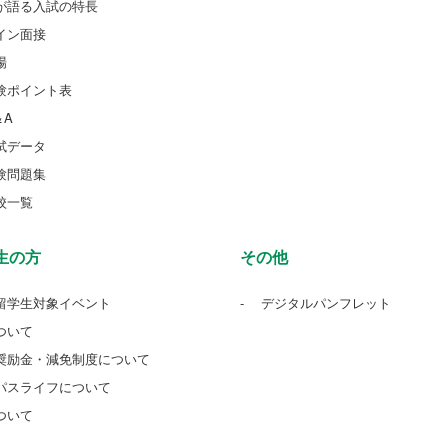
が語る入試の特長
イン面接
場
験ポイント表
＆A
試データ
験問題集
校一覧
生の方
その他
留学生対象イベント
デジタルパンフレット
ついて
奨励金・減免制度について
パスライフについて
ついて