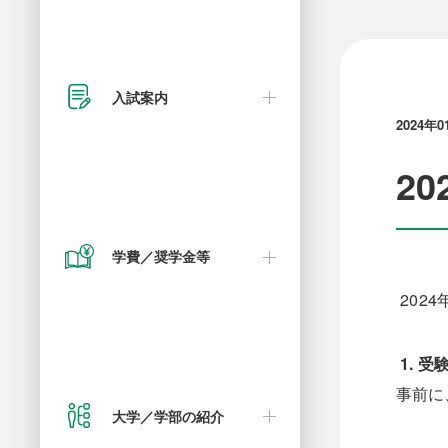
入試の流れ
総合政策学部※2025年4月設置予
資格取得
学費・奨励金・減免制度について
定
入試案内
2024年0
在学生が語る入試の特長
キャンパスライフについて
サービス創造学部
2
オンライン面接
就職について
学費／奨学金等
人間社会学部
202
1. 
試験会場
事前に
2025年度以降新教育体制
大学／学部の紹介