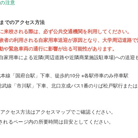
上の注意
学までのアクセス方法
に来校される際は、必ず公共交通機関を利用してください。
験者の利用される自家用車送迎が原因となり、大学周辺道路で
動や緊急車両の通行に影響が出る可能性があります。
自家用車による近隣(周辺道路や近隣商業施設駐車場)への送迎
成本線「国府台駅」下車、徒歩約10分 ※各駅停車のみ停車駅
R総武線「市川駅」下車、北口京成バス1番のりば松戸駅行また
いアクセス方法はアクセスマップでご確認ください。
示されるページ内の所要時間は目安としてください。