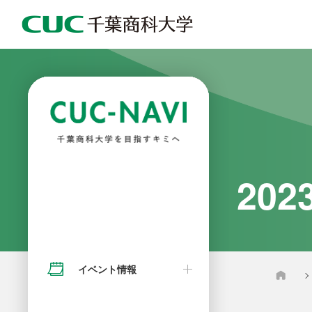
オープンキャンパス
入試情報
学費
基盤教育機構
就職サポート
外国人留学生対象イベント
20
オンラインオープンキャンパス参
アドミッション・ポリシー
奨学金・支援制度
商経学部
就職実績
入試について
加方法
イベント情報