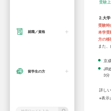
受験
検定試験ポイント表
2.大
受験時
就職／資格
本学受
方の移
入試Q＆A
また、
京
J
留学生の方
3分
過去入試データ
詳し
※表
過去試験問題集