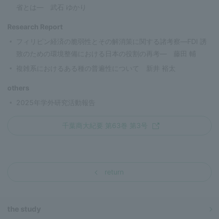
省とは— 武石 ゆかり
Research Report
フィリピン経済の脆弱性とその解消策に関する諸考察—FDI 誘
致のための環境整備における日本の役割の再考— 藤田 輔
複雑系におけるある種の普遍性について 新井 裕太
others
2025年学外研究活動報告
千葉商大紀要 第63巻 第3号
return
the study