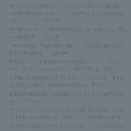
販売プロセスを対象としたデジタル化の進展による内部統制へ
の影響に関する事例分析—オルビス株式会社における事例分析
を中心として— 中村 元彦
動態的マーケティング体系の中核理論Ⅱ—場の理論による存在開
示と価値生成— 長谷川 博
サービス意味創造理論の構築へ向けて—価値創造と価値共創の
前に意味創造する— 吉田 優治
EV政策ショックと自動車メーカーの戦略的ジレンマ—フォルク
スワーゲンとトヨタの比較分析— 影浦 亮平/堀口 朋亨
変革期の高等学校教育とカリキュラム・マネジメント—教育経
営の視点から紐解く主体的な学びの実現— 田中 圭
企業報酬分配論序説—同族報酬ペイレシオによる企業行動の測
定— 土屋 清人
アーンアウトモデルからみたのれんの会計処理の論理—日本の
会計基準とIFRSの相違に焦点をあてて— 夏山 賢治/寺嶋 康二
旅行者の意識調査に基づくサステナブル・ツーリズム推進策の