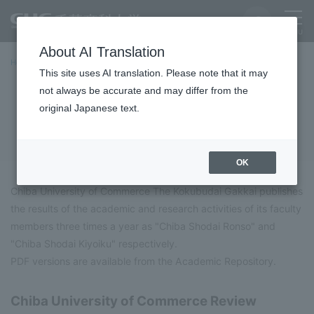
About AI Translation
Home
the study
Papers and journals
This site uses AI translation. Please note that it may
not always be accurate and may differ from the
Papers and journals
original Japanese text.
OK
Chiba University of Commerce The Kokubudai Gakkai publishes
the results of the academic and research activities of its faculty
members three times a year as "Chiba Shodai Ronso" and
"Chiba Shodai Kiyoiku" respectively.
PDF versions are available from the Academic Repository.
Chiba University of Commerce Review