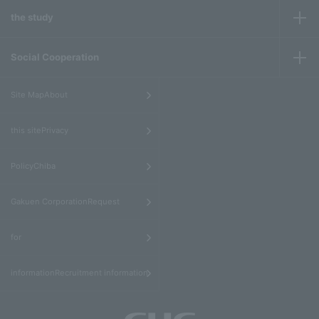
the study
Social Cooperation
​ ​
Site MapAbout
​ ​
this sitePrivacy
​ ​
PolicyChiba
​ ​
Gakuen CorporationRequest
​ ​
for
informationRecruitment information