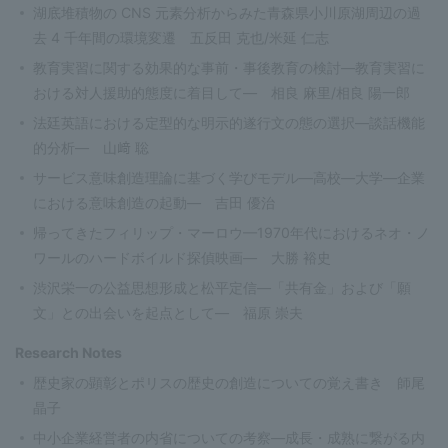
湖底堆積物の CNS 元素分析からみた青森県小川原湖周辺の過
去 4 千年間の環境変遷 五反田 克也/米延 仁志
教育実習に関する効果的な事前・事後教育の検討—教育実習に
おける対人援助的態度に着目して— 相良 麻里/相良 陽一郎
法廷英語における定型的な明示的遂行文の態の選択—談話機能
的分析— 山﨑 聡
サービス意味創造理論に基づく学びモデル—高校—大学—企業
における意味創造の起動— 吉田 優治
帰ってきたフィリップ・マーロウ—1970年代におけるネオ・ノ
ワールのハードボイルド探偵映画— 大勝 裕史
渋沢栄一の公益思想形成と松平定信—「共有金」および「願
文」との出会いを起点として— 福原 崇夫
Research Notes
歴史家の顕彰とポリスの歴史の創造についての覚え書き 師尾
晶子
中小企業経営者の内省についての考察—成長・成熟に繋がる内