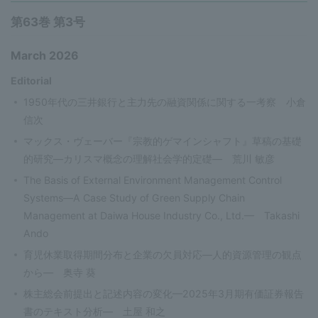
第63巻 第3号
March 2026
Editorial
1950年代の三井銀行と主力先の融資関係に関する一考察 小倉
信次
マックス・ヴェーバー『宗教的ゲマインシャフト』草稿の基礎
的研究—カリスマ概念の理解社会学的定礎— 荒川 敏彦
The Basis of External Environment Management Control
Systems—A Case Study of Green Supply Chain
Management at Daiwa House Industry Co., Ltd.— Takashi
Ando
育児休業取得期間分布と企業の欠員対応—人的資源管理の観点
から— 奥寺 葵
株主総会前提出と記述内容の変化—2025年3月期有価証券報告
書のテキスト分析— 土屋 和之