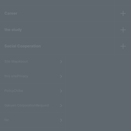
Career
the study
Social Cooperation
​ ​
Site MapAbout
​ ​
this sitePrivacy
​ ​
PolicyChiba
​ ​
Gakuen CorporationRequest
​ ​
for