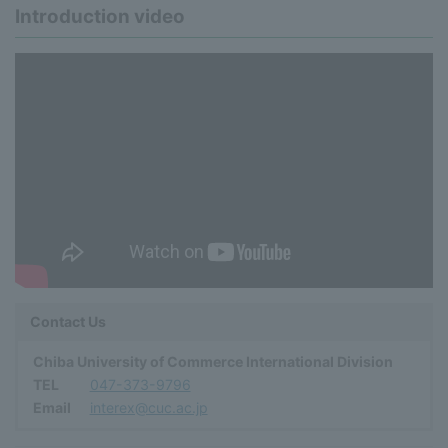
Introduction video
Contact Us
Chiba University of Commerce International Division
TEL
047-373-9796
Email
interex@cuc.ac.jp