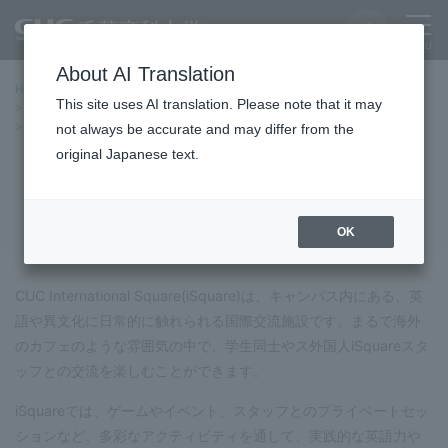
About AI Translation
Home
International Exchange
This site uses AI translation. Please note that it may
International Exchange and Overseas Programs
CUC International Square
not always be accurate and may differ from the
original Japanese text.
CUC International Square
OK
CUC International Square(iSquare)は、キャンパス内にある、英
語や異文化に日常的に触れられる国際交流施設です。まるで海外
のカフェのような雰囲気の中で、学生同士やス外国人iSquareスタ
ッフとの交流を楽しむことができます。
iSquareでは、ゲームやイベント、スタッフとのプライベートセッ
ションなど、多彩なアクティビティを通して、実践的な英語力や