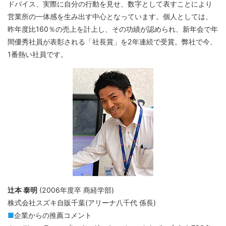
ドバイス、実際に自分の行動を見せ、数字として表すことにより
営業所の一体感を生み出す中心となっています。個人としては、
昨年度比160％の売上を計上し、その功績が認められ、新年会で年
間優秀社員が表彰される「社長賞」を2年連続で受賞。弊社で今、
1番熱い社員です。
辻本 泰明
(2006年度卒 商経学部)
株式会社スズキ自販千葉(アリーナ八千代 係長)
■
企業からの推薦コメント