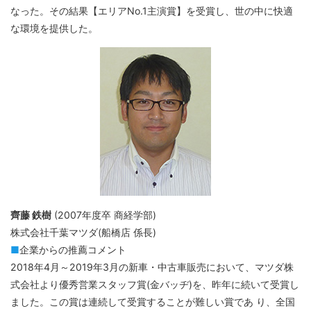
なった。その結果【エリアNo.1主演賞】を受賞し、世の中に快適
な環境を提供した。
齊藤 鉄樹
(2007年度卒 商経学部)
株式会社千葉マツダ(船橋店 係長)
■
企業からの推薦コメント
2018年4月～2019年3月の新車・中古車販売において、マツダ株
式会社より優秀営業スタッフ賞(金バッヂ)を、昨年に続いて受賞し
ました。この賞は連続して受賞することが難しい賞であ り、全国