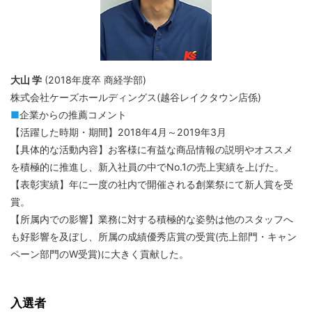
大山 学
(2018年度卒 商経学部)
株式会社ケーズホールディングス(越谷レイクタウン店係)
■
企業からの推薦コメント
【活躍した時期・期間】2018年4月～2019年3月
【具体的な活動内容】お客様に有益な商品情報の説明やオススメ
を積極的に推進し、新入社員の中でNo.1の売上実績を上げた。
【表彰実績】年に一度の社内で開催される創業祭にて新人賞を受
賞。
【所属内での影響】業務に対する積極的な姿勢は他のスタッフへ
も好影響を及ぼし、所属の成績優秀店賞の受賞(売上部門・キャン
ペーン部門のW受賞)に大きく貢献した。
入選者