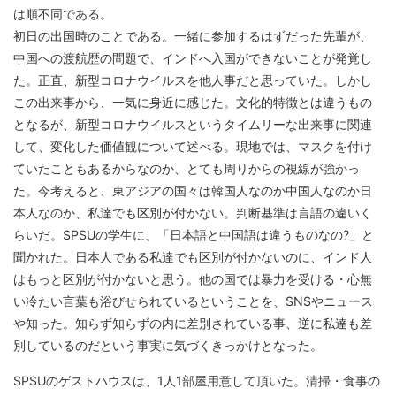
は順不同である。
初日の出国時のことである。一緒に参加するはずだった先輩が、
中国への渡航歴の問題で、インドへ入国ができないことが発覚し
た。正直、新型コロナウイルスを他人事だと思っていた。しかし
この出来事から、一気に身近に感じた。文化的特徴とは違うもの
となるが、新型コロナウイルスというタイムリーな出来事に関連
して、変化した価値観について述べる。現地では、マスクを付け
ていたこともあるからなのか、とても周りからの視線が強かっ
た。今考えると、東アジアの国々は韓国人なのか中国人なのか日
本人なのか、私達でも区別が付かない。判断基準は言語の違いく
らいだ。SPSUの学生に、「日本語と中国語は違うものなの?」と
聞かれた。日本人である私達でも区別が付かないのに、インド人
はもっと区別が付かないと思う。他の国では暴力を受ける・心無
い冷たい言葉も浴びせられているということを、SNSやニュース
や知った。知らず知らずの内に差別されている事、逆に私達も差
別しているのだという事実に気づくきっかけとなった。
SPSUのゲストハウスは、1人1部屋用意して頂いた。清掃・食事の