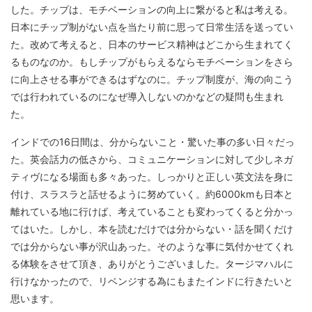
した。チップは、モチベーションの向上に繋がると私は考える。
日本にチップ制がない点を当たり前に思って日常生活を送ってい
た。改めて考えると、日本のサービス精神はどこから生まれてく
るものなのか。もしチップがもらえるならモチベーションをさら
に向上させる事ができるはずなのに。チップ制度が、海の向こう
では行われているのになぜ導入しないのかなどの疑問も生まれ
た。
インドでの16日間は、分からないこと・驚いた事の多い日々だっ
た。英会話力の低さから、コミュニケーションに対して少しネガ
ティヴになる場面も多々あった。しっかりと正しい英文法を身に
付け、スラスラと話せるように努めていく。約6000kmも日本と
離れている地に行けば、考えていることも変わってくると分かっ
てはいた。しかし、本を読むだけでは分からない・話を聞くだけ
では分からない事が沢山あった。そのような事に気付かせてくれ
る体験をさせて頂き、ありがとうございました。タージマハルに
行けなかったので、リベンジする為にもまたインドに行きたいと
思います。