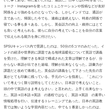
トーク・Instagramを使ったコミュニケーションや投稿などが友好
関係をより強めるものとなっている。しかしインドでは、通話が
主であった。帰国した今でも、連絡は途絶えない。時差の関係で
寝ている事も多々ある。しかし、英会話力の向上・維持にはとて
も良いと考えられる。彼らに自分の考えていることを自分の言葉
で伝えられる能力を身に付けたい。
SPSUキャンパス内で受講したのは、50分の5コマのみだった。イ
ンドの経済や世界的に課題である地球温暖化について英語で講義
を受けた。理解できる単語で構成された文章は理解できるが、分
からない単語が出できた途端、理解が出来なくなった。語彙力が
課題だと改めて痛感した。英会話の講義をして下さった先生の言
葉がとても印象に残っている。手元のペンを指差し、「これにつ
いて考えつく限り説明をしてください。日本語で考えないこと。
頭の中で英語のまま考えなさい」と言われた。上手く出来なかっ
た。英語→日本語→英語 の過程ではなく、英語→英語 の素早い
情報処理を行い、伝達するトレーニングであった。日本の英語教
育では無いような学習内容だった。中でも１番楽しかったのは、