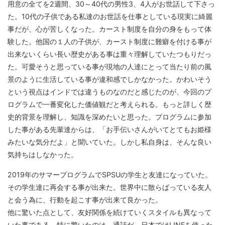
用意の全てを2週間、30～40代の男性3、4人がお世話して下さっ
た。10代の子供である私達のお世話を仕事としている現実に綺麗
事だが、心が苦しくなった。カースト制度を自分の身をもって体
験した。他国の１人の子供が、カースト制度に難癖を付ける事が
出来ないくらい長い歴史がある事は重々理解していたつもりだっ
た。可愛そうと思っている事が現地の人達にとって当たり前の風
景のように生活している事が違和感でしかなかった。かわいそう
という視点はインドでは違うものなのだと感じたのが、今回のプ
ログラムで一番変化した価値観だと考えられる。もっと詳しく歴
史的背景を理解し、知識を深めたいと思った。プログラムに参加
した事がある先輩達からは、「お手伝いさんがいてとてもお姫様
みたいな気分だよ」と聞いていた。しかし私自身は、そんな良い
気持ちはしなかった。
2019年のサマープログラムでSPSUの学生と友達になっていた。
その学生達に再会する事が出来た。世界中に散らばっている友人
と会う為に、行動を起こす事が出来て良かった。
他に驚いた点として、友好関係を続けていくスタイルも異なって
いた事である。特に驚いたのは、通話だ。日本ではLINEを使った