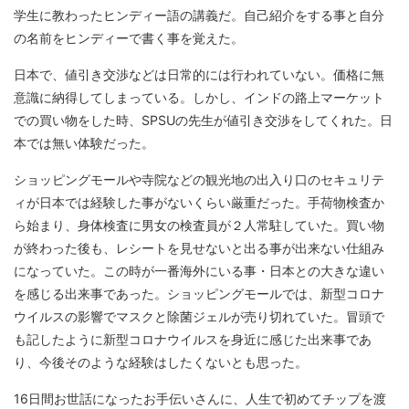
学生に教わったヒンディー語の講義だ。自己紹介をする事と自分
の名前をヒンディーで書く事を覚えた。
日本で、値引き交渉などは日常的には行われていない。価格に無
意識に納得してしまっている。しかし、インドの路上マーケット
での買い物をした時、SPSUの先生が値引き交渉をしてくれた。日
本では無い体験だった。
ショッピングモールや寺院などの観光地の出入り口のセキュリテ
ィが日本では経験した事がないくらい厳重だった。手荷物検査か
ら始まり、身体検査に男女の検査員が２人常駐していた。買い物
が終わった後も、レシートを見せないと出る事が出来ない仕組み
になっていた。この時が一番海外にいる事・日本との大きな違い
を感じる出来事であった。ショッピングモールでは、新型コロナ
ウイルスの影響でマスクと除菌ジェルが売り切れていた。冒頭で
も記したように新型コロナウイルスを身近に感じた出来事であ
り、今後そのような経験はしたくないとも思った。
16日間お世話になったお手伝いさんに、人生で初めてチップを渡