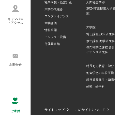
将来構想・経営計画
人間社会学部
2024年度以前入学者
大学の取組み
部)
コンプライアンス
キャンパス
・アクセス
大学評価
大学院
情報公開
博士課程 政策研究科
インフラ・設備
修士課程 商学研究科
付属図書館
専門職学位課程 会
イナンス研究科
お問合せ
特長ある教育・学び
他大学との単位互換
科目等履修生・聴講
転部・転学科
サイトマップ
このサイトについて
ご寄付