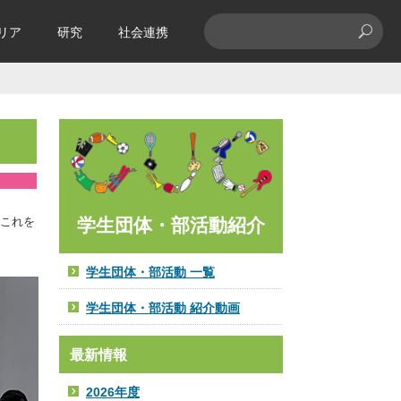
リア
研究
社会連携
。これを
学生団体・部活動紹介
学生団体・部活動 一覧
学生団体・部活動 紹介動画
最新情報
2026年度