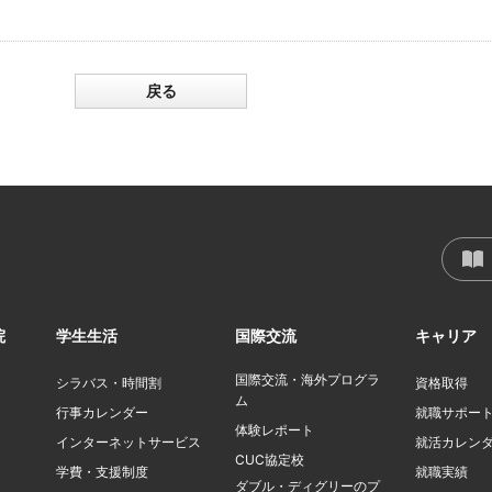
戻る
院
学生生活
国際交流
キャリア
国際交流・海外プログラ
シラバス・時間割
資格取得
ム
行事カレンダー
就職サポー
体験レポート
インターネットサービス
就活カレン
CUC協定校
学費・支援制度
就職実績
ダブル・ディグリーのプ