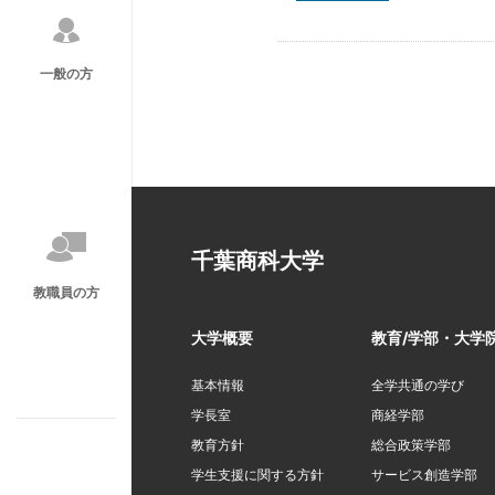
一般の方
千葉商科大学
教職員の方
大学概要
教育/学部・大学
基本情報
全学共通の学び
学長室
商経学部
教育方針
総合政策学部
学生支援に関する方針
サービス創造学部