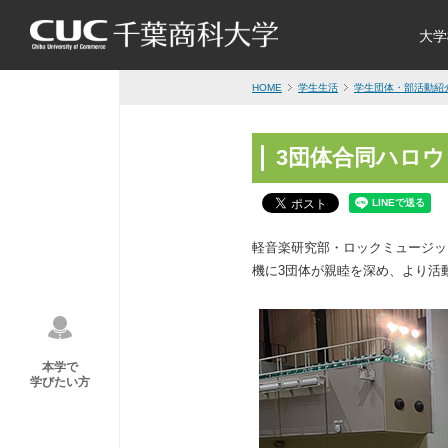
大学
HOME
学生生活
学生団体・部活動紹
3団体合同ハロ
軽音楽研究部・ロックミュージッ
機に3団体が親睦を深め、より活
本学で
学びたい方