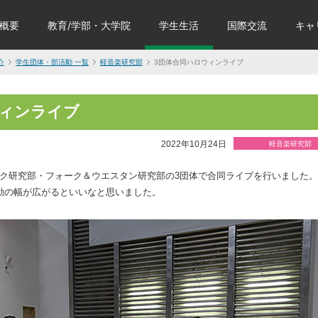
概要
教育/学部・大学院
学生生活
国際交流
キャ
介
学生団体・部活動 一覧
軽音楽研究部
3団体合同ハロウィンライブ
ウィンライブ
2022年10月24日
軽音楽研究部
ク研究部・フォーク＆ウエスタン研究部の3団体で合同ライブを行いました
動の幅が広がるといいなと思いました。