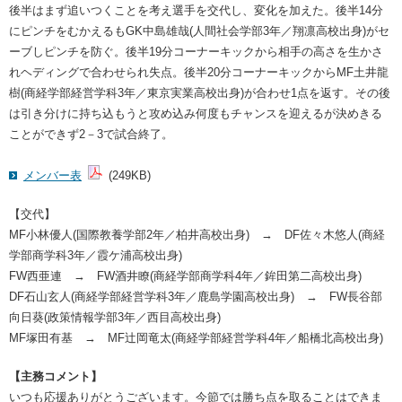
後半はまず追いつくことを考え選手を交代し、変化を加えた。後半14分
にピンチをむかえるもGK中島雄哉(人間社会学部3年／翔凛高校出身)がセ
ーブしピンチを防ぐ。後半19分コーナーキックから相手の高さを生かさ
れヘディングで合わせられ失点。後半20分コーナーキックからMF土井龍
樹(商経学部経営学科3年／東京実業高校出身)が合わせ1点を返す。その後
は引き分けに持ち込もうと攻め込み何度もチャンスを迎えるが決めきる
ことができず2－3で試合終了。
メンバー表
(249KB)
【交代】
MF小林優人(国際教養学部2年／柏井高校出身) → DF佐々木悠人(商経
学部商学科3年／霞ケ浦高校出身)
FW西亜連 → FW酒井瞭(商経学部商学科4年／鉾田第二高校出身)
DF石山玄人(商経学部経営学科3年／鹿島学園高校出身) → FW長谷部
向日葵(政策情報学部3年／西目高校出身)
MF塚田有基 → MF辻岡竜太(商経学部経営学科4年／船橋北高校出身)
【主務コメント】
いつも応援ありがとうございます。今節では勝ち点を取ることはできま