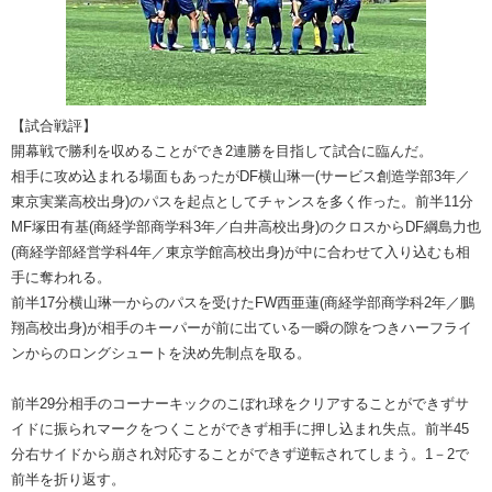
【試合戦評】
開幕戦で勝利を収めることができ2連勝を目指して試合に臨んだ。
相手に攻め込まれる場面もあったがDF横山琳一(サービス創造学部3年／
東京実業高校出身)のパスを起点としてチャンスを多く作った。前半11分
MF塚田有基(商経学部商学科3年／白井高校出身)のクロスからDF綱島力也
(商経学部経営学科4年／東京学館高校出身)が中に合わせて入り込むも相
手に奪われる。
前半17分横山琳一からのパスを受けたFW西亜蓮(商経学部商学科2年／鵬
翔高校出身)が相手のキーパーが前に出ている一瞬の隙をつきハーフライ
ンからのロングシュートを決め先制点を取る。
前半29分相手のコーナーキックのこぼれ球をクリアすることができずサ
イドに振られマークをつくことができず相手に押し込まれ失点。前半45
分右サイドから崩され対応することができず逆転されてしまう。1－2で
前半を折り返す。