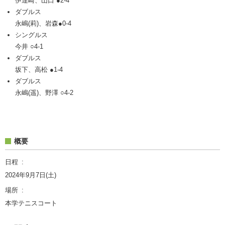
伊達崎、山口 ●2-4
ダブルス
永嶋(莉)、岩森●0-4
シングルス
今井 ○4-1
ダブルス
坂下、高松 ●1-4
ダブルス
永嶋(遥)、野澤 ○4-2
概要
日程
2024年9月7日(土)
場所
本学テニスコート