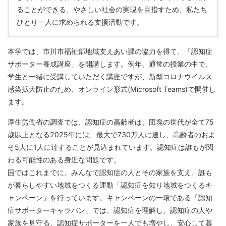
ることができる、やさしい社会の実現を目指すため、私たち
ひとり一人に求められる支援活動です。
本学では、市川市福祉部地域支えあい課の協力を得て、「認知症
サポーター養成講座」を開講します。例年、通常の授業の中で、
学生と一緒に受講していただく講座ですが、新型コロナウイルス
感染拡大防止のため、オンライン形式(Microsoft Teams)で開催し
ます。
厚生労働省の調査では、認知症の高齢者は、団塊の世代が全て75
歳以上となる2025年には、最大で730万人に達し、高齢者のおよ
そ5人に1人に達することが見込まれています。認知症は誰もが関
わる可能性のある身近な問題です。
国ではこれまでに、みんなで認知症の⼈とその家族を⽀え、誰も
が暮らしやすい地域をつくる運動「認知症を知り地域をつくるキ
ャンペーン」を⾏っています。キャンペーンの⼀環である「認知
症サポーターキャラバン」では、認知症を理解し、認知症の⼈や
家族を⾒守る、認知症サポーターを⼀⼈でも増やし、安⼼して暮