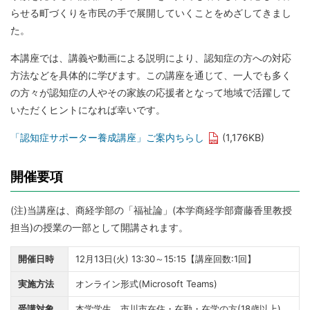
らせる町づくりを市⺠の⼿で展開していくことをめざしてきまし
た。
本講座では、講義や動画による説明により、認知症の⽅への対応
⽅法などを具体的に学びます。この講座を通じて、⼀⼈でも多く
の⽅々が認知症の⼈やその家族の応援者となって地域で活躍して
いただくヒントになれば幸いです。
「認知症サポーター養成講座」ご案内ちらし
(1,176KB)
開催要項
(注)当講座は、商経学部の「福祉論」(本学商経学部齋藤香里教授
担当)の授業の一部として開講されます。
開催日時
12月13日(火) 13:30～15:15【講座回数:1回】
実施方法
オンライン形式(Microsoft Teams)
受講対象
本学学生、市川市在住・在勤・在学の方(18歳以上)