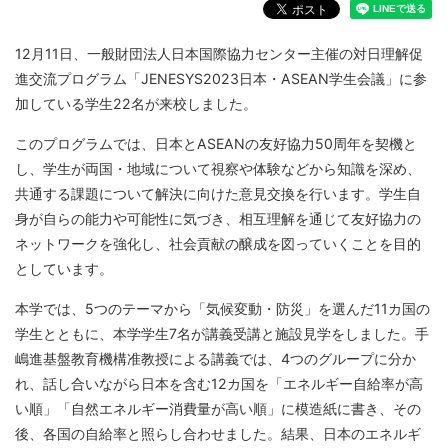
12月11日、一般財団法人日本国際協力センター主催の対日理解促
進交流プログラム「JENESYS2023日本・ASEAN学生会議」に参
加している学生22名が来校しました。
このプログラムでは、日本とASEANの友好協力50周年を契機と
し、学生が両国・地域について視察や体験などから知識を深め、
共通する課題について解決に向けた意見交換を行います。学生自
身が自らの能力や可能性に気づき、相互理解を通じて友好協力の
ネットワークを強化し、社会貢献の醸成を図っていくことを目的
としています。
本学では、5つのテーマから「気候変動・防災」を選んだ11カ国の
学生とともに、本学学生7名が講義受講と施設見学をしました。手
嶋進基盤教育機構准教授による講義では、4つのグループに分か
れ、話し合いながら日本を含む12カ国を「エネルギー自給率が高
い順」「自然エネルギー消費量が高い順」に模造紙に書き、その
後、各国の自給率と照らし合わせました。結果、日本のエネルギ