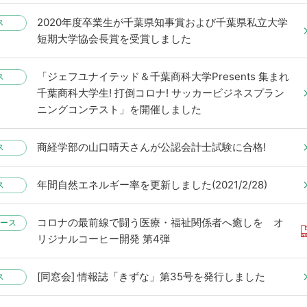
2020年度卒業生が千葉県知事賞および千葉県私立大学
ス
短期大学協会長賞を受賞しました
「ジェフユナイテッド＆千葉商科大学Presents 集まれ
ス
千葉商科大学生! 打倒コロナ! サッカービジネスプラン
ニングコンテスト」を開催しました
商経学部の山口晴天さんが公認会計士試験に合格!
ス
年間自然エネルギー率を更新しました(2021/2/28)
ス
コロナの最前線で闘う医療・福祉関係者へ癒しを オ
ース
リジナルコーヒー開発 第4弾
[同窓会] 情報誌「きずな」第35号を発行しました
ス