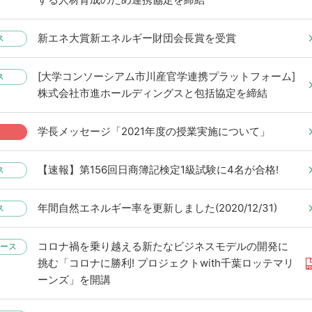
新エネ大賞新エネルギー財団会長賞を受賞
ス
[大学コンソーシアム市川産官学連携プラットフォーム]
ス
株式会社市進ホールディングスと包括協定を締結
学長メッセージ「2021年度の授業実施について」
【速報】第156回日商簿記検定1級試験に4名が合格!
ス
年間自然エネルギー率を更新しました(2020/12/31)
ス
コロナ禍を乗り越える新たなビジネスモデルの開発に
ース
挑む「コロナに勝利! プロジェクトwith千葉ロッテマリ
ーンズ」を開講