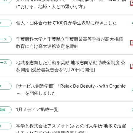
における、地域・人との繋がり方」
個人・団体合わせて100件が学生表彰に輝きました
ス
千葉商科大学と千葉県立千葉商業高等学校が高大接続
ース
教育に向け高大連携協定を締結
地域を志向した活動を奨励 地域志向活動助成金制度 公
ース
募開始 [受給者報告会を2月20日に開催]
[サービス創造学部] 「Relax De Beauty～with Organic
ス
～」を開催しました
1月メディア掲載一覧
掲載
本学と株式会社アスノオト(さとのば大学)が地域で活躍
ス
する人材育成のため連携協定を締結