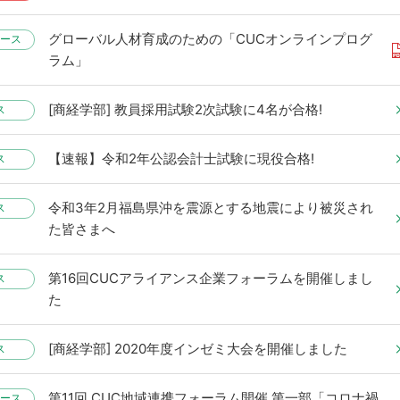
グローバル人材育成のための「CUCオンラインプログ
ース
ラム」
[商経学部] 教員採用試験2次試験に4名が合格!
ス
【速報】令和2年公認会計士試験に現役合格!
ス
令和3年2月福島県沖を震源とする地震により被災され
ス
た皆さまへ
第16回CUCアライアンス企業フォーラムを開催しまし
ス
た
[商経学部] 2020年度インゼミ大会を開催しました
ス
第11回 CUC地域連携フォーラム開催 第一部「コロナ禍
ース