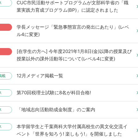
CUC市民活動サポートプログラムが文部科学省の「職
ス
業実践力育成プログラム(BP)」に認定されました
学長メッセージ「緊急事態宣言の発出にあたり」(レベ
ル4に変更)
[在学生の方へ] 今年度2021年1月8日(金)以降の授業及び
授業以外の課外活動等について(レベル4に変更)
12月メディア掲載一覧
掲載
第70回税理士試験に8名が科目合格!
ス
「地域志向活動助成金制度」のご案内
ス
本学留学生と千葉商科大学付属高校生の異文化交流イ
ス
ベント「世界を知ろう! 楽しもう!」を開催しました