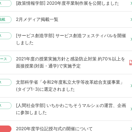
[政策情報学部] 2020年度卒業制作展を公開しました
ス
2月メディア掲載一覧
掲載
[サービス創造学部] サービス創造フェスティバルを開催
ス
しました
2021年度の授業実施方針と感染防止対策 約70％以上を
ース
面接授業(対面・通学)で実施予定
文部科学省「令和2年度私立大学等改革総合支援事業」
ス
(タイプ1･3)に選定されました
[人間社会学部] いちかわごちそうマルシェの運営、企画
ス
に参加しました
2020年度学位記授与式の開催について