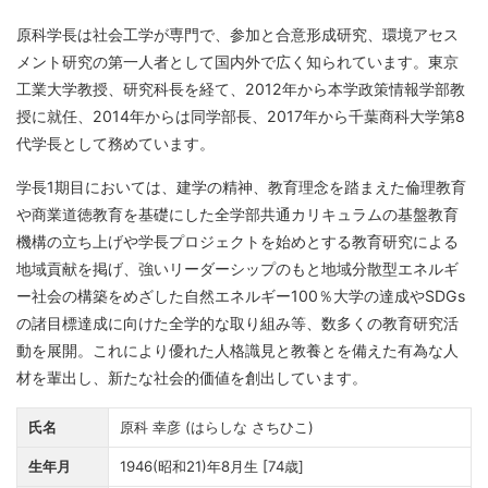
原科学長は社会工学が専門で、参加と合意形成研究、環境アセス
メント研究の第一人者として国内外で広く知られています。東京
工業大学教授、研究科長を経て、2012年から本学政策情報学部教
授に就任、2014年からは同学部長、2017年から千葉商科大学第8
代学長として務めています。
学長1期目においては、建学の精神、教育理念を踏まえた倫理教育
や商業道徳教育を基礎にした全学部共通カリキュラムの基盤教育
機構の立ち上げや学長プロジェクトを始めとする教育研究による
地域貢献を掲げ、強いリーダーシップのもと地域分散型エネルギ
ー社会の構築をめざした自然エネルギー100％大学の達成やSDGs
の諸目標達成に向けた全学的な取り組み等、数多くの教育研究活
動を展開。これにより優れた人格識見と教養とを備えた有為な人
材を輩出し、新たな社会的価値を創出しています。
氏名
原科 幸彦 (はらしな さちひこ)
生年月
1946(昭和21)年8月生 [74歳]