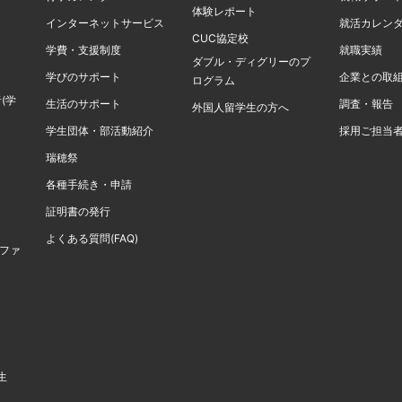
体験レポート
インターネットサービス
就活カレン
CUC協定校
学費・支援制度
就職実績
ダブル・ディグリーのプ
学びのサポート
企業との取
ログラム
(学
生活のサポート
調査・報告
外国人留学生の方へ
学生団体・部活動紹介
採用ご担当
瑞穂祭
各種手続き・申請
証明書の発行
よくある質問(FAQ)
計ファ
生