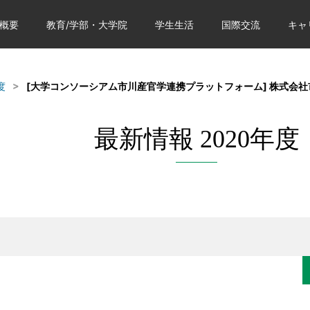
概要
教育/学部・大学院
学生生活
国際交流
キャ
度
[大学コンソーシアム市川産官学連携プラットフォーム] 株式会
最新情報 2020年度