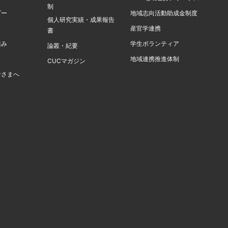
制
ダー
地域志向活動助成金制度
個人研究実績・成果報告
産官学連携
書
組み
学生ボランティア
論叢・紀要
地域連携推進体制
CUCマガジン
者さまへ