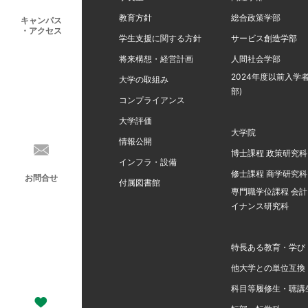
教育方針
総合政策学部
キャンパス
・アクセス
学生支援に関する方針
サービス創造学部
将来構想・経営計画
人間社会学部
2024年度以前入学者
大学の取組み
部)
コンプライアンス
大学評価
大学院
情報公開
博士課程 政策研究科
インフラ・設備
修士課程 商学研究科
お問合せ
付属図書館
専門職学位課程 会
イナンス研究科
特長ある教育・学び
他大学との単位互換
科目等履修生・聴講