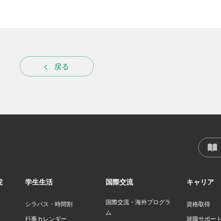
戻る
院
学生生活
国際交流
キャリア
国際交流・海外プログラ
シラバス・時間割
資格取得
ム
行事カレンダー
就職サポー