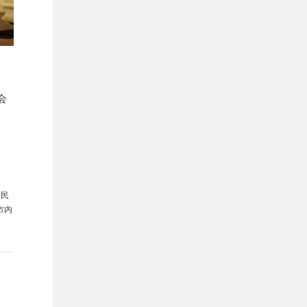
会
、民
市内