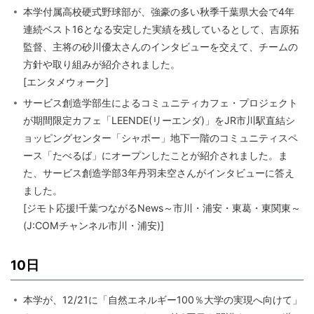
本学付属高校硬式野球部が、強豪の多い秋季千葉県大会で4年
連続ベスト16となる安定した実績を残しているとして、吉原拓
監督、主将の砂川優太さんのインタビューを交えて、チームの
方針や取り組みが紹介されました。
[エンタメウォーク]
サービス創造学部生によるコミュニティカフェ・プロジェクト
が期間限定カフェ「LEENDE(リーエンダ)」をJR市川駅直結シ
ョッピングセンター「シャポー」地下一階のコミュニティスペ
ース「たべるば」にオープンしたことが紹介されました。ま
た、サービス創造学部3年丹羽未空さんがインタビューに答え
ました。
[ジモト応援!千葉つながるNews～市川・浦安・東葛・東関東～
(J:COMチャンネル市川・浦安)]
10日
本学が、12/21に「自然エネルギー100％大学の実現へ向けて」