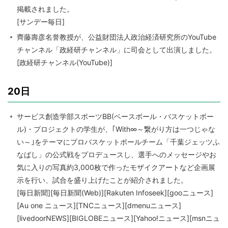
掲載されました。
[サンデー毎日]
齊藤壽彦名誉教授が、公益財団法人政治経済研究所のYouTube
チャンネル「政経研チャンネル」に司会として出演しました。
[政経研チャンネル(YouTube)]
20日
サービス創造学部スポーツBB(ベースボール・バスケットボー
ル)・プロジェクトの学生が、｢With∞～繋がり方は一つじゃな
い～｣をテーマにプロバスケットボールチーム「千葉ジェッツふ
なばし」の公式戦をプロデュースし、選手へのメッセージやお
気に入りの写真約3,000枚で作ったモザイクアートなど企画展
示を行い、試合を盛り上げたことが紹介されました。
[毎日新聞][毎日新聞(Web)][Rakuten Infoseek][gooニュース]
[Au one ニュース][TNCニュース][dmenuニュース]
[livedoorNEWS][BIGLOBEニュース][Yahoo!ニュース][msnニュ