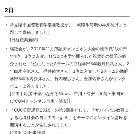
2日
常見陽平国際教養学部准教授が、「就職氷河期の再来防げ」と
題して寄稿しました。
[日経産業新聞]
瑞穂会が、2020年11月簿記チャンピオン大会の団体戦1級の部
で1位、3位に入賞。11/30に本学で開催した祝賀会の様子が紹
介された。1位になったAチームの商経学部3年藤野拓武さん、2
年白木空流さん、梶井佑太さん、3位に入賞したBチームの商経
学部3年木内沙弥さん、竹内理紗さん、金澤佑奈さんがインタ
ビューに答えました。
[ジモト応援!千葉つながるNews～市川・浦安・東葛・東関東～
(J:COMチャンネル市川・浦安)]
「CUC公開講座2020」の第3回目として、「サバイバル教育に
よる地域社会の自助力向上計画」をテーマにオンライン講座を
開講することが告知されました。
["得る"Cafe事務局]