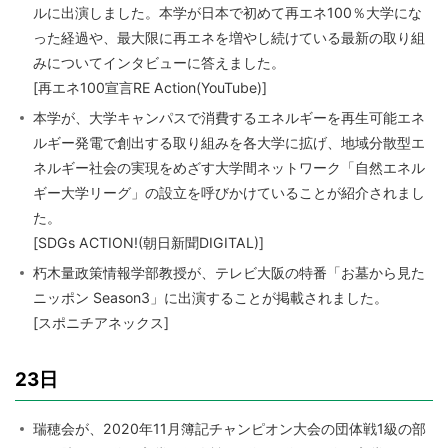
ルに出演しました。本学が日本で初めて再エネ100％大学にな
った経過や、最大限に再エネを増やし続けている最新の取り組
みについてインタビューに答えました。
[再エネ100宣言RE Action(YouTube)]
本学が、大学キャンパスで消費するエネルギーを再生可能エネ
ルギー発電で創出する取り組みを各大学に拡げ、地域分散型エ
ネルギー社会の実現をめざす大学間ネットワーク「自然エネル
ギー大学リーグ」の設立を呼びかけていることが紹介されまし
た。
[SDGs ACTION!(朝日新聞DIGITAL)]
朽木量政策情報学部教授が、テレビ大阪の特番「お墓から見た
ニッポン Season3」に出演することが掲載されました。
[スポニチアネックス]
23日
瑞穂会が、2020年11月簿記チャンピオン大会の団体戦1級の部