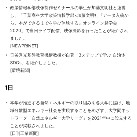
政策情報学部映像制作ゼミナールの学生が加藤文明社と連携
し、「千葉商科大学政策情報学部×加藤文明社『データ入稿か
ら、本ができるまでを学び体験する』オンライン見学会
2020」で当日ライブ配信、映像撮影を行ったことが紹介され
ました。
[NEWPRINET]
笹谷秀光基盤教育機構教授が自著「3ステップで学ぶ 自治体
SDGs」を紹介しました。
[環境新聞]
1日
本学が推進する自然エネルギーの取り組みを各大学に拡げ、地
域分散型エネルギー社会を実現することをめざす、大学間ネッ
トワーク「自然エネルギー大学リーグ」を2021年中に設立する
ことが掲載されました。
[日刊工業新聞]