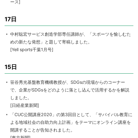
ース]
17日
中村聡宏サービス創造学部専任講師が、「スポーツを愉しむた
めの新たな発想」と題して寄稿しました。
[Yell sports千葉1月号]
15日
笹谷秀光基盤教育機構教授が、SDGsの現場からのコーナー
で、企業がSDGsをどのように落とし込んで活用するかを解説
しました。
[日経産業新聞]
「CUC公開講座2020」の第3回目として、「サバイバル教育に
よる地域社会の自助力向上計画」をテーマにオンライン講座を
開講することが告知されました。
[東京新聞]