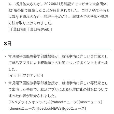
ん、梶井佑太さんが、2020年11月簿記チャンピオン大会団体
戦1級の部で優勝したことが紹介されました。コロナ禍で平時と
は異なる環境のなか、税理士をめざし、瑞穂会での学習や勉強
方法が取り上げられました。
[千葉日報][千葉日報(Web)]
3日
常見陽平国際教養学部准教授が、就活事情に詳しい専門家とし
て就活アプリによる犯罪防止の対策についてポイントを述べま
した。
[イット!(フジテレビ)]
常見陽平国際教養学部准教授が、就活事情に詳しい専門家とし
て出演した番組で、就活アプリによる犯罪防止の対策について
述べた内容が紹介されました。
[FNNプライムオンライン][Yahoo!ニュース][msnニュース]
[dmenuニュース][livedoorNEWS][gooニュース]