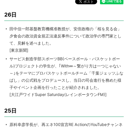
26日
田中信一郎基盤教育機構准教授が、安倍政権の「桜を見る会」
夕食会の政治資金規正法違反事件について政治学の専門家とし
て、見解を述べました。
[東京新聞]
サービス創造学部スポーツBB(ベースボール・バスケットボー
ル)プロジェクトの学生が、｢With∞～繋がり方は一つじゃない
～｣をテーマにプロバスケットボールチーム「千葉ジェッツふな
ばし」の公式戦をプロデュースし、当日の司会進行を務めた様
子やイベント企画を行ったことが紹介されました。
[大江戸ワイドSuper Saturday(レインボータウンFM)]
25日
原科幸彦学長が、再エネ100宣言RE ActionのYouTubeチャンネ