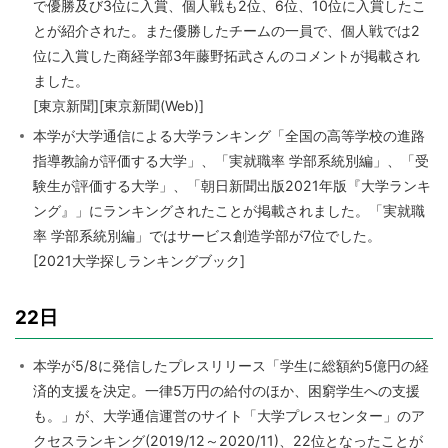
で優勝及び3位に入賞、個人戦も2位、6位、10位に入賞したこ
とが紹介された。また優勝したチームの一員で、個人戦では2
位に入賞した商経学部3年藤野拓武さんのコメントが掲載され
ました。
[東京新聞][東京新聞(Web)]
本学が大学通信による大学ランキング「全国の高等学校の進路
指導教諭が評価する大学」、「実就職率 学部系統別編」、「受
験生が評価する大学」、「朝日新聞出版2021年版『大学ランキ
ング』」にランキングされたことが掲載されました。「実就職
率 学部系統別編」ではサービス創造学部が7位でした。
[2021大学探しランキングブック]
22日
本学が5/8に発信したプレスリリース「学生に総額約5億円の経
済的支援を決定。一律5万円の給付のほか、困窮学生への支援
も。」が、大学通信運営のサイト「大学プレスセンター」のア
クセスランキング(2019/12～2020/11)、22位となったことが