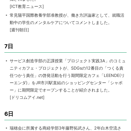
[ICT教育ニュース]
常見陽平国際教養学部准教授が、働き方評論家として、就職活
動中の学生のメンタルケアについてコメントしました。
[週刊朝日]
7日
サービス創造学部の正課授業「プロジェクト実践3A」のコミュ
ニティカフェ・プロジェクトが、SDGsの12番目の「つくる責
任つかう責任」の啓発活動を行う期間限定カフェ「LEENDE(リ
ーエンダ)」をJR市川駅直結のショッピングセンター「シャポ
ー」に期間限定でオープンすることが紹介されました。
[ドリコムアイ.net]
6日
瑞穂会に所属する商経学部3年藤野拓武さん、2年白木空流さ