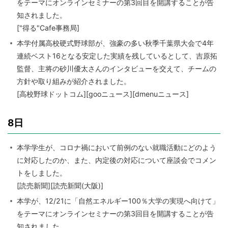
をテーマにオンラインセミナーの第3回目を開講することが告
知されました。
["得る"Cafe事務局]
本学付属高校硬式野球部が、強豪の多い秋季千葉県大会で4年
連続ベスト16となる安定した実績を残しているとして、吉原拓
監督、主将の砂川優太さんのインタビューを交えて、チームの
方針や取り組みが紹介されました。
[高校野球ドットコム][gooニュース][dmenuニュース]
8日
本学学生が、コロナ禍において前例のない就職活動にどのよう
に対応したのか、また、内定後の対応について座談会でコメン
トをしました。
[読売新聞][読売新聞(大阪)]
本学が、12/21に「自然エネルギー100％大学の実現へ向けて」
をテーマにオンラインセミナーの第3回目を開講することが告
知されました。