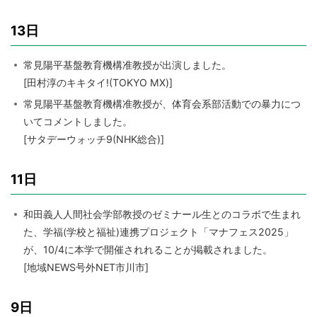
13日
常見陽平基盤教育機構准教授が出演しました。
[田村淳のキキタイ!(TOKYO MX)]
常見陽平基盤教育機構准教授が、体育会系部活動での暴力につ
いてコメントしました。
[サタデーウォッチ9(NHK総合)]
11日
和田義人人間社会学部教授のゼミナール生とのコラボで生まれ
た、学福(学校と福祉)連携プロジェクト「マナフェス2025」
が、10/4に本学で開催されれることが掲載されました。
[地域NEWS号外NET市川市]
9日