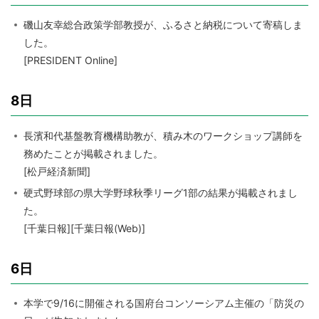
磯山友幸総合政策学部教授が、ふるさと納税について寄稿しま
した。
[PRESIDENT Online]
8日
長濱和代基盤教育機構助教が、積み木のワークショップ講師を
務めたことが掲載されました。
[松戸経済新聞]
硬式野球部の県大学野球秋季リーグ1部の結果が掲載されまし
た。
[千葉日報][千葉日報(Web)]
6日
本学で9/16に開催される国府台コンソーシアム主催の「防災の