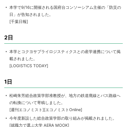
本学で9/16に開催される国府台コンソーシアム主催の「防災の
日」が告知されました。
[千葉日報]
2日
本学とコクヨサプライロジスティクスとの産学連携について掲
載されました。
[LOGISTICS TODAY]
1日
松崎朱芳総合政策学部准教授が、地方の鉄道廃線とバス路線へ
の転換について寄稿しました。
[週刊エコノミスト][エコノミストOnline]
今年度新設した総合政策学部の取り組みが掲載されました。
[就職力で選ぶ大学 AERA MOOK]