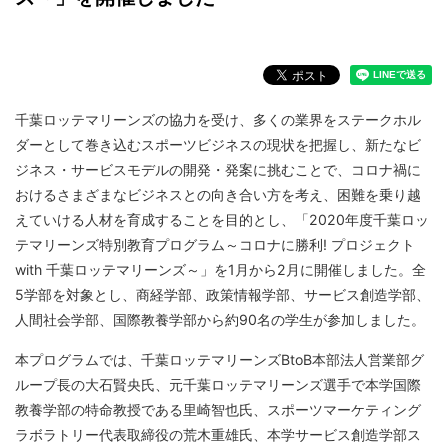
千葉ロッテマリーンズの協力を受け、多くの業界をステークホル
ダーとして巻き込むスポーツビジネスの現状を把握し、新たなビ
ジネス・サービスモデルの開発・発案に挑むことで、コロナ禍に
おけるさまざまなビジネスとの向き合い方を考え、困難を乗り越
えていける人材を育成することを目的とし、「2020年度千葉ロッ
テマリーンズ特別教育プログラム～コロナに勝利! プロジェクト
with 千葉ロッテマリーンズ～」を1月から2月に開催しました。全
5学部を対象とし、商経学部、政策情報学部、サービス創造学部、
人間社会学部、国際教養学部から約90名の学生が参加しました。
本プログラムでは、千葉ロッテマリーンズBtoB本部法人営業部グ
ループ長の大石賢央氏、元千葉ロッテマリーンズ選手で本学国際
教養学部の特命教授である里崎智也氏、スポーツマーケティング
ラボラトリー代表取締役の荒木重雄氏、本学サービス創造学部ス