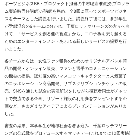
ポーツビジネスBB・プロジェクト担当の中村聡宏准教授(プログラ
ム実施時専任講師)が講師を務め、全8回に亘ってスポーツビジネ
スをテーマとした講義を行いました。講義終了後には、参加学生
が学部混合の9チームに分かれ、千葉ロッテマリーンズの方々へ向
けて、「サービスを創る側の視点」から、コロナ禍を乗り越える
ためのエンターテインメントあふれる新しいサービスの提案を行
いました。
各チームからは、女性ファン獲得のためのオリジナルアパレル商
品の開発・オンライン販売、ファンと選手のコミュニケーション
の機会の提供、認知度の高いマスコットキャラクターと人気菓子
のコラボレーション商品開発、サブスクリプションチケットの販
売、SNSを通じた試合の実況解説をしながら視聴者同士がチャッ
トで交流できる企画、リゾート施設の利用券をプレゼントする企
画など、さまざまなアイデアによるプレゼンテーションがありま
した。
審査の結果、本学学生が地域社会を巻き込み、千葉ロッテマリー
ンズの公式戦をプロデュースするマッチデー(これまでに10回実施)