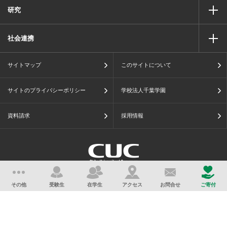
研究
社会連携
サイトマップ
このサイトについて
サイトのプライバシーポリシー
学校法人千葉学園
資料請求
採用情報
学校法人千葉学園 千葉商科大学
その他
受験生
在学生
アクセス
お問合せ
ご寄付
千葉県市川市国府台(こうのだい)1-3-1
アクセス
Copyright Chiba University of Commerce All Rights Reserved.