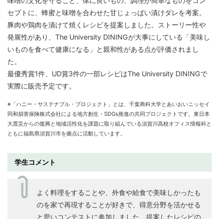
味噌の文化を守ること、体に良いもの、調理が簡単なものをコン
セプトに、蜂蜜と味噌を合わせた甘じょっぱい漬けダレを考案。
豚肉や鶏肉を漬けて焼くレシピを提案しました。ストーリー性や
発展性があり、The University DININGが大事にしている「美味し
いものを食べて健康になる」と親和性がある点が評価されまし
た。
最優秀賞1件、UD賞3件の一部レシピはThe University DININGで
実際に販売予定です。
※「ハニー・サステナブル・プロジェクト」とは、千葉商科大学とあいおいニッセイ
同和損害保険株式会社による地方創生・SDGs推進の共同プロジェクトです。東日本
大震災からの復興と地域活性化を課題に取り組んでいる須賀川高校オフィス情報科と
ともに福島県須賀川市を拠点に活動しています。
学生コメント
よく料理をすることや、外食や給食で美味しかったも
のを家で再現することが好きで、得意分野を活かせる
と思いコンテストに参加しました。提案したレシピの