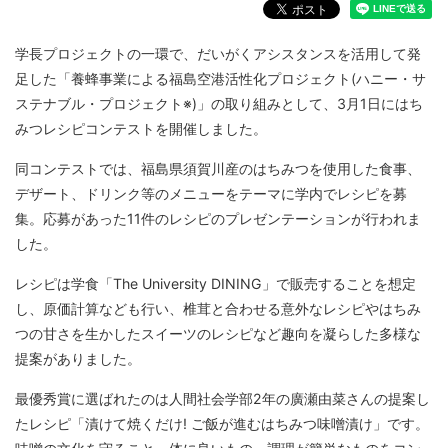
学長プロジェクトの一環で、だいがくアシスタンスを活用して発
足した「養蜂事業による福島空港活性化プロジェクト(ハニー・サ
ステナブル・プロジェクト※)」の取り組みとして、3月1日にはち
みつレシピコンテストを開催しました。
同コンテストでは、福島県須賀川産のはちみつを使用した食事、
デザート、ドリンク等のメニューをテーマに学内でレシピを募
集。応募があった11件のレシピのプレゼンテーションが行われま
した。
レシピは学食「The University DINING」で販売することを想定
し、原価計算なども行い、椎茸と合わせる意外なレシピやはちみ
つの甘さを生かしたスイーツのレシピなど趣向を凝らした多様な
提案がありました。
最優秀賞に選ばれたのは人間社会学部2年の廣瀬由菜さんの提案し
たレシピ「漬けて焼くだけ! ご飯が進むはちみつ味噌漬け」です。