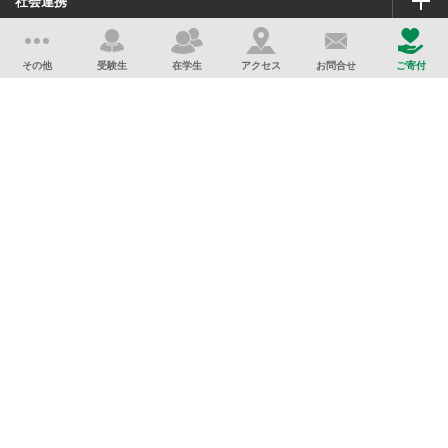
社会連携
サイトマップ
このサイトについて
その他
受験生
在学生
アクセス
お問合せ
ご寄付
サイトのプライバシーポリシー
学校法人千葉学園
資料請求
採用情報
学校法人千葉学園 千葉商科大学
千葉県市川市国府台(こうのだい)1-3-1
アクセス
Copyright Chiba University of Commerce All Rights Reserved.