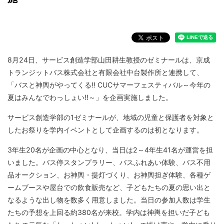
8月24日、サービス創造学部山田耕生教授のゼミナールは、京成
トランジットバス株式会社と有限会社中台製作所と連携して、
「バスと神輿がやってくる!! CUCサマーフェスティバル～今年の
夏はみんなでわっしょい!!～」を企画実施しました。
サービス創造学部の1ゼミナールが、地域の児童と保護者を対象と
したお祭りを学内イベントとして企画するのは初となります。
3年生20名が企画の中心となり、当日は2～4年生41名が運営を担
いました。バス停スタンプラリー、バスふれあい体験、バス不用
品オークション、お神輿・提灯づくり、お神輿担ぎ体験、各種ゲ
ームブースや屋台での飲食販売など、子どもたちの夏の思い出と
なるような出し物を数多く用意しました。当日の参加人数は学生
たちの予想を上回る約380名が来校。学内は神輿を担いだ子ども