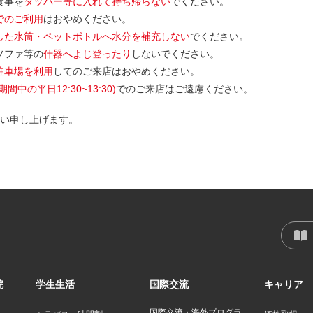
食事を
タッパー等に入れて持ち帰らない
でください。
でのご利用
はおやめください。
した水筒・ペットボトルへ水分を補充しない
でください。
ソファ等の
什器へよじ登ったり
しないでください。
駐車場を利用
してのご来店はおやめください。
中の平日12:30~13:30)
でのご来店はご遠慮ください。
い申し上げます。
院
学生生活
国際交流
キャリア
国際交流・海外プログラ