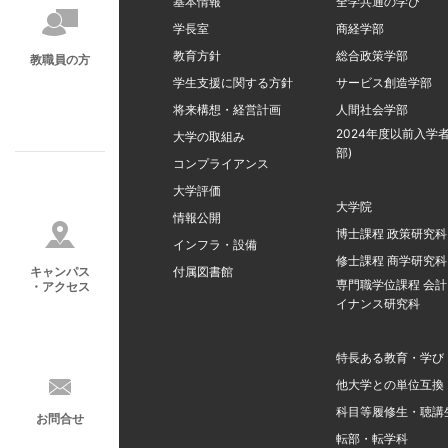
基本情報
全学共通の学び
学長室
商経学部
教育方針
総合政策学部
教職員の方
学生支援に関する方針
サービス創造学部
将来構想・経営計画
人間社会学部
2024年度以前入学者
大学の取組み
部)
コンプライアンス
大学評価
大学院
情報公開
博士課程 政策研究科
インフラ・設備
修士課程 商学研究科
キャンパス
付属図書館
専門職学位課程 会
・アクセス
イナンス研究科
特長ある教育・学び
他大学との単位互換
科目等履修生・聴講
お問合せ
転部・転学科