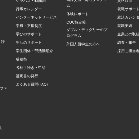
シラバス・時間割
資格取得
ム
行事カレンダー
就職サポー
体験レポート
インターネットサービス
就活カレン
CUC協定校
学費・支援制度
就職実績
ダブル・ディグリーのプ
学びのサポート
企業との取
ログラム
(学
生活のサポート
調査・報告
外国人留学生の方へ
学生団体・部活動紹介
採用ご担当
瑞穂祭
各種手続き・申請
証明書の発行
よくある質問(FAQ)
計ファ
生