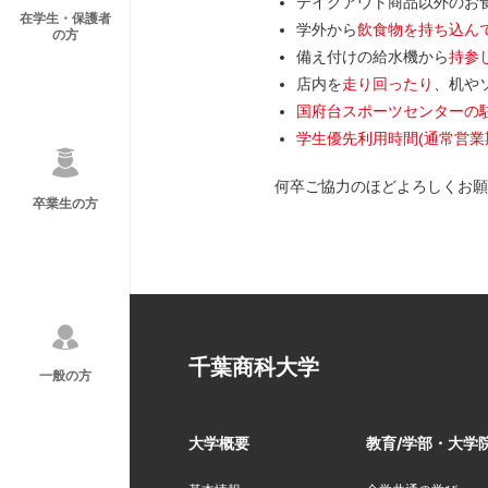
テイクアウト商品以外のお
在学生・保護者
学外から
飲食物を持ち込ん
の方
備え付けの給水機から
持参
店内を
走り回ったり
、机や
国府台スポーツセンターの
学生優先利用時間(通常営業期間
何卒ご協力のほどよろしくお願
卒業生の方
千葉商科大学
一般の方
大学概要
教育/学部・大学