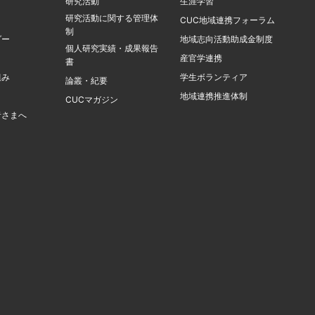
研究活動
生涯学習
研究活動に関する管理体
ト
CUC地域連携フォーラム
制
ダー
地域志向活動助成金制度
個人研究実績・成果報告
産官学連携
書
組み
学生ボランティア
論叢・紀要
地域連携推進体制
CUCマガジン
者さまへ