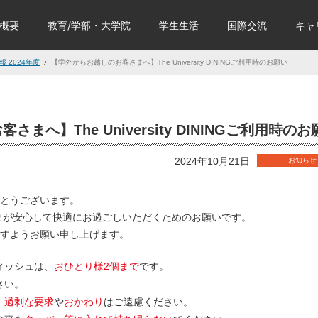
概要
教育/学部・大学院
学生生活
国際交流
キャ
報 2024年度
【学外からお越しのお客さまへ】The University DININGご利用時のお願い
まへ】The University DININGご利用時のお
2024年10月21日
お知らせ
とうございます。
NINGで皆さまが安心して快適にお過ごしいただくためのお願いです。
すようお願い申し上げます。
ディッシュは、
おひとり様2個まで
です。
さい。
、
過剰な要求
や
おかわり
はご遠慮ください。