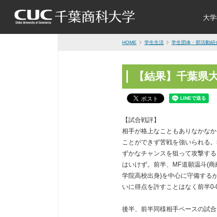
大学
HOME
学生生活
学生団体・部活動紹
【結果】千葉県大
【試合戦評】
相手が格上なこともありなかなか
ことができず苦戦を強いられる。
ずかなチャンスを狙って攻撃する
はいけず。前半、MF道願温斗(商
学院高校出身)を中心に守備する
いに得点を許すことはなく前半0-
後半、前半同様相手ペースの試合