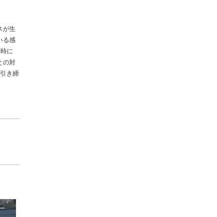
スが生
いる感
た時に
との対
を引き締