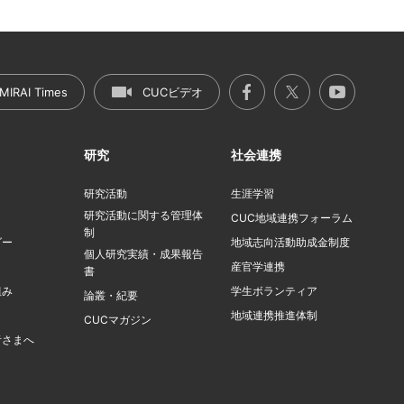
MIRAI Times
CUCビデオ
研究
社会連携
研究活動
生涯学習
研究活動に関する管理体
ト
CUC地域連携フォーラム
制
ダー
地域志向活動助成金制度
個人研究実績・成果報告
産官学連携
書
組み
学生ボランティア
論叢・紀要
地域連携推進体制
CUCマガジン
者さまへ