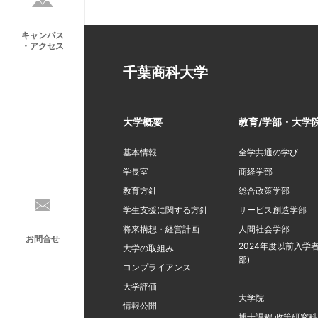
キャンパス
・アクセス
千葉商科大学
大学概要
教育/学部・大学
基本情報
全学共通の学び
学長室
商経学部
教育方針
総合政策学部
学生支援に関する方針
サービス創造学部
将来構想・経営計画
人間社会学部
お問合せ
2024年度以前入学者
大学の取組み
部)
コンプライアンス
大学評価
大学院
情報公開
博士課程 政策研究科