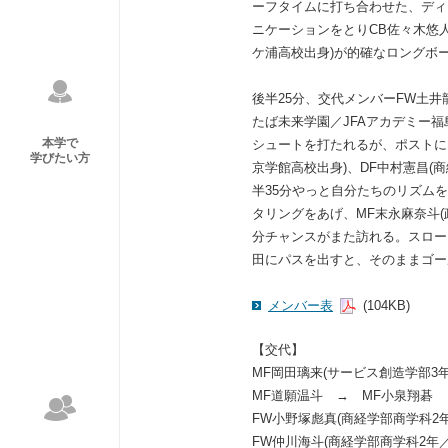
ーフタイムに打ち合わせた、ディ
ニケーションをとりCB佐々木悠人
ケ浦高校出身)が的確なロングボ
後半25分、交代メンバーFW土井
たば未来学園／JFAアカデミー
本学で
シュートを打たれるが、ポストに
学びたい方
京学館高校出身)、DF中村憲昌(
半35分やっと自分たちのリズム
タリングをあげ、MF末永麻奈斗(
分チャンスがまた訪れる。スロー
田にパスを出すと、そのままゴー
メンバー表
(104KB)
【交代】
MF岡田璃来(サービス創造学部3
MF道願温斗 → MF小泉翔碁
FW小野塚彪真(商経学部商学科2
FW仲川海斗(商経学部商学科2年