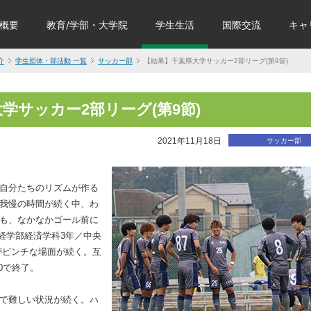
概要
教育/学部・大学院
学生生活
国際交流
キャ
介
学生団体・部活動 一覧
サッカー部
【結果】千葉県大学サッカー2部リーグ(第9節)
学サッカー2部リーグ(第9節)
2021年11月18日
サッカー部
自分たちのリズムが作る
我慢の時間が続く中、わ
も、なかなかゴール前に
経学部経済学科3年／中央
がピンチな場面が続く。互
0で終了。
で難しい状況が続く。ハ