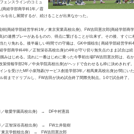
フェンスラインのコミュ
(商経学部商学科1年／霞
ールを出し展開するが、続けることが出来なかった。
龍樹(商経学部経営学科1年／東京実業高校出身)、FW吉田憲次郎(商経学部商
福島)の連携プレーがあるものの、得点に繋げることが出来ず。その後、すぐに
当たり免れる。後半厳しい時間での守備は、GK中畑椋生( 商経学部経営学科
商経学部商学科4年／正智深谷高校出身)の4年が守り切り無失点のまま試合は続
を掴みはじめる。流れに一番はじめに乗った今季初出場FW吉田憲次郎は、右
政策情報学部2年／中央学院高校出身)がヘッドで合わせるも枠に決めきれず。
インを受けたMF小泉翔碁(サービス創造学部3年／相馬東高校出身)が間にいた
ル前までドリブルし、FW吉田が決め試合終了間際先制点。1-0で試合終了。
年／敬愛学園高校出身) → DF中村憲昌
年／正智深谷高校出身) → FW土井龍樹
／東京学館校出身) → FW吉田憲次郎