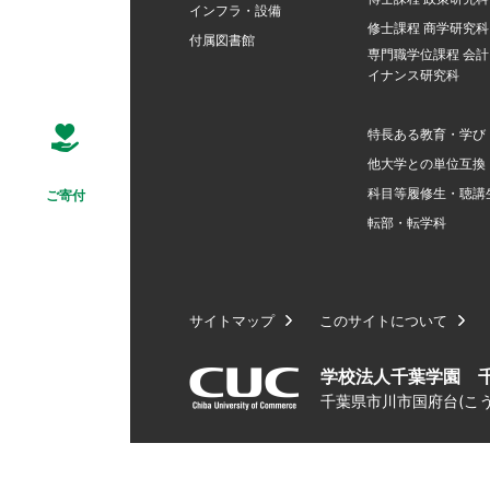
インフラ・設備
修士課程 商学研究科
付属図書館
専門職学位課程 会
イナンス研究科
特長ある教育・学び
他大学との単位互換
科目等履修生・聴講
ご寄付
転部・転学科
サイトマップ
このサイトについて
学校法人千葉学園 
千葉県市川市国府台(こうの