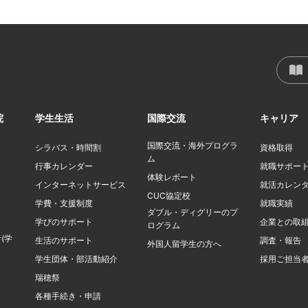
院
学生生活
国際交流
キャリア
国際交流・海外プログラ
シラバス・時間割
資格取得
ム
行事カレンダー
就職サポー
体験レポート
インターネットサービス
就活カレン
CUC協定校
学費・支援制度
就職実績
ダブル・ディグリーのプ
学びのサポート
企業との取
ログラム
(学
生活のサポート
調査・報告
外国人留学生の方へ
学生団体・部活動紹介
採用ご担当
瑞穂祭
各種手続き・申請