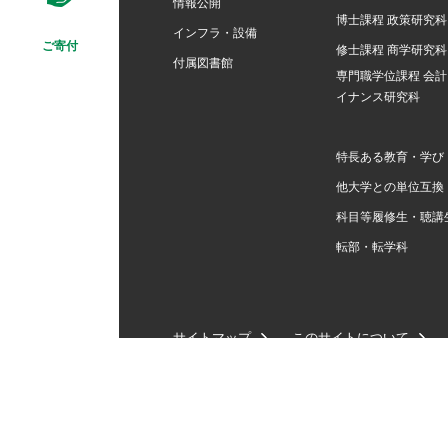
情報公開
博士課程 政策研究科
インフラ・設備
ご寄付
修士課程 商学研究科
付属図書館
専門職学位課程 会
イナンス研究科
特長ある教育・学び
他大学との単位互換
科目等履修生・聴講
転部・転学科
サイトマップ
このサイトについて
学校法人千葉学園 
千葉県市川市国府台(こうの