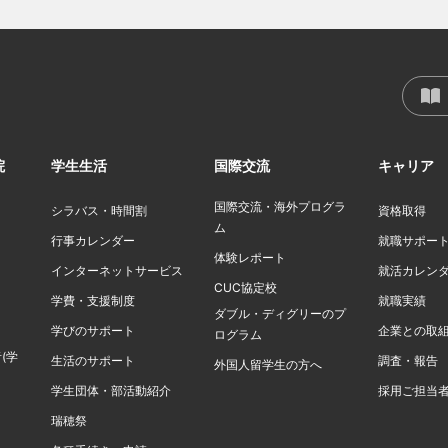
院
学生生活
国際交流
キャリア
国際交流・海外プログラ
シラバス・時間割
資格取得
ム
行事カレンダー
就職サポー
体験レポート
インターネットサービス
就活カレン
CUC協定校
学費・支援制度
就職実績
ダブル・ディグリーのプ
学びのサポート
企業との取
ログラム
(学
生活のサポート
調査・報告
外国人留学生の方へ
学生団体・部活動紹介
採用ご担当
瑞穂祭