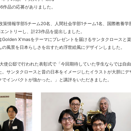
66作品の応募がありました。
政策情報学部5チーム20名、人間社会学部1チーム1名、国際教養学
がエントリーし、計23作品を提出しました。
olden X’masをテーマにプレゼントを届けるサンタクロースと
んの風景を日本らしさを出すため浮世絵風にデザインしました。
館内大使公邸で行われた表彰式で「今回期待していた学生ならでは自
た。サンタクロースと昔の日本をイメージしたイラストが大胆にデ
クでインパクトが強かった。」と講評をいただきました。