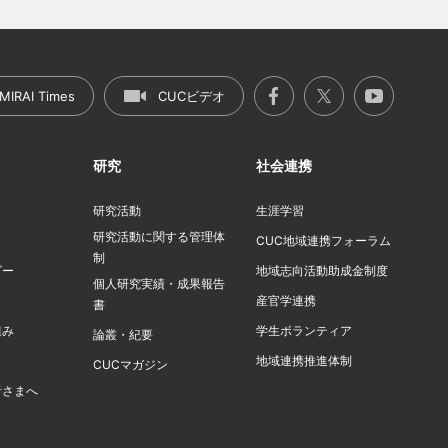
MIRAI Times
CUCビデオ
研究
社会連携
研究活動
生涯学習
研究活動に関する管理体
ト
CUC地域連携フォーラム
制
ダー
地域志向活動助成金制度
個人研究実績・成果報告
産官学連携
書
組み
学生ボランティア
論叢・紀要
地域連携推進体制
CUCマガジン
者さまへ