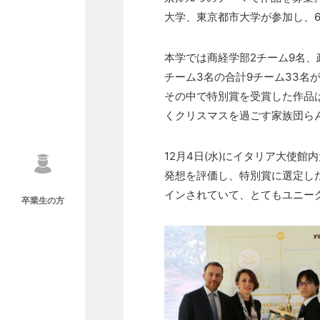
大学、東京都市大学が参加し、
本学では商経学部2チーム9名、
チーム3名の合計9チーム33名
その中で特別賞を受賞した作品はG
くクリスマスを過ごす家族団ら
12月4日(水)にイタリア大使
発想を評価し、特別賞に選定し
インされていて、とてもユニー
卒業生の方