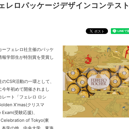
 フェレロパッケージデザインコンテス
カーフェレロ社主催のパッケ
情報学部生が特別賞を受賞し
のCSR活動の一環として、
に今年初めて開催されまし
コレート「フェレロ ロシ
en X’mas(クリスマ
ce Exam(受験応援)、
elebration of Tokyo(東
。本学の他、中央大学、東海