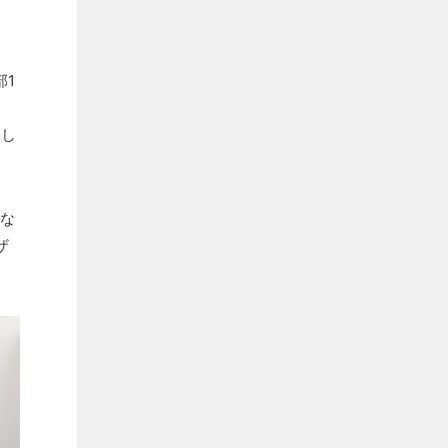
部1
楽し
由な
ザ