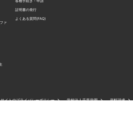
各種手続き・申請
証明書の発行
よくある質問(FAQ)
計ファ
生
サイトのプライバシーポリシー
学校法人千葉学園
資料請求
千葉商科大学
アクセス
だい)1-3-1