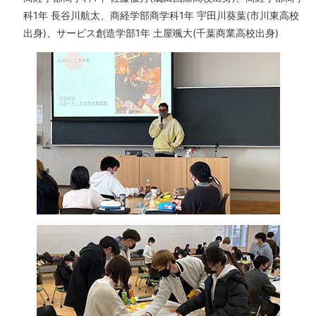
科1年 長谷川航太、商経学部商学科1年 宇田川葵葉(市川東高校
出身)、サービス創造学部1年 土屋颯大(千葉商業高校出身)