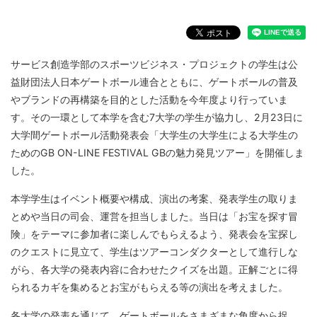
サービス創造学部のスポーツビジネス・プロジェクトの学生は公
益財団法人日本ゲートボール連合とともに、ゲートボールの普及
やブランドの再構築を目的とした活動を今年度より行っていま
す。その一環として本学を含む7大学の学生が協力し、2月23日に
大学間ゲートボール活動発表会「大学生の大学生による大学生の
ためのGB ON-LINE FESTIVAL GBの魅力発見ツアー」を開催しま
した。
本学学生はイベント概要や構成、演出の考案、発表学生の取りま
とめや当日の司会、運営を担当しました。当日は「お宝を探す冒
険」をテーマに参加者に楽しんでもらえるよう、発表会を宝探し
のクエストに見立て、学生はツアーコンダクターとして進行しな
がら、各大学の発表内容に合わせたクイズを出題。正解ごとに得
られるカギを集めるとお宝がもらえる等の演出を考えました。
各大学の発表を通じて、ゲートボールをさまざまな角度から捉