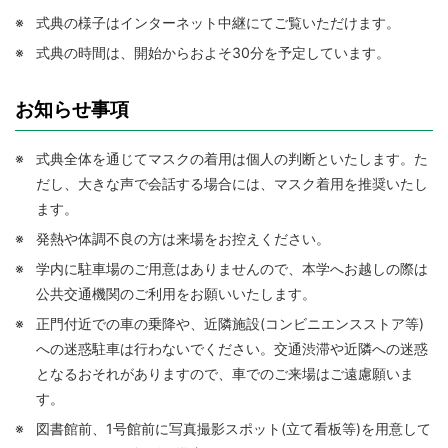
※
式典の様子はインターネット中継にてご覧いただけます。
※
式典の時間は、開始からおよそ30分を予定しています。
お知らせ事項
※
式典全体を通じてマスクの着用は個人の判断といたします。た
だし、大きな声で会話する場合には、マスク着用を推奨いたし
ます。
※
発熱や体調不良の方は来場をお控えください。
※
学内に駐車場のご用意はありませんので、本学へお越しの際は
公共交通機関のご利用をお願いいたします。
※
正門付近での車の乗降や、近隣施設(コンビニエンスストア等)
への迷惑駐車は行わないでください。交通渋滞や近隣への迷惑
となるおそれがありますので、車でのご来場はご遠慮願いま
す。
※
図書館前、1号館前に写真撮影スポット(立て看板等)を用意して