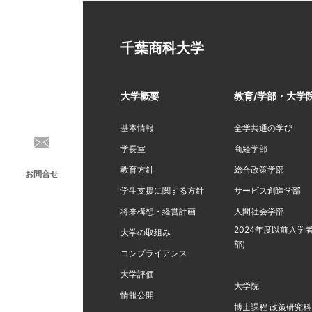
千葉商科大学
大学概要
教育/学部・大学
基本情報
全学共通の学び
学長室
商経学部
教育方針
総合政策学部
お問合せ
学生支援に関する方針
サービス創造学部
将来構想・経営計画
人間社会学部
2024年度以前入学者
大学の取組み
部)
コンプライアンス
大学評価
大学院
情報公開
博士課程 政策研究科