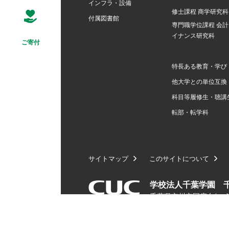
インフラ・設備
修士課程 商学研究科
付属図書館
専門職学位課程 会
イナンス研究科
ご寄付
特長ある教育・学び
他大学との単位互換
科目等履修生・聴講
転部・転学科
サイトマップ
このサイトについて
学校法人千葉学園 
千葉県市川市国府台(こうの