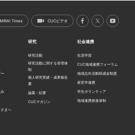
MIRAI Times
CUCビデオ
研究
社会連携
研究活動
生涯学習
研究活動に関する管理体
ト
CUC地域連携フォーラム
制
ダー
地域志向活動助成金制度
個人研究実績・成果報告
産官学連携
書
組み
学生ボランティア
論叢・紀要
地域連携推進体制
CUCマガジン
者さまへ