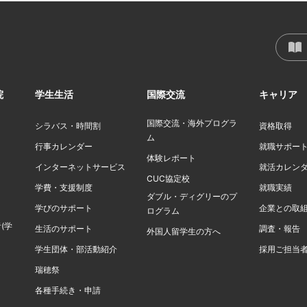
院
学生生活
国際交流
キャリア
国際交流・海外プログラ
シラバス・時間割
資格取得
ム
行事カレンダー
就職サポー
体験レポート
インターネットサービス
就活カレン
CUC協定校
学費・支援制度
就職実績
ダブル・ディグリーのプ
学びのサポート
企業との取
ログラム
(学
生活のサポート
調査・報告
外国人留学生の方へ
学生団体・部活動紹介
採用ご担当
瑞穂祭
各種手続き・申請