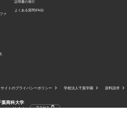
証明書の発行
よくある質問(FAQ)
計ファ
生
サイトのプライバシーポリシー
学校法人千葉学園
資料請求
千葉商科大学
アクセス
だい)1-3-1