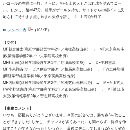
がゴールの右隅に一打。さらに、MF石山玄人もこぼれ球を詰めてゴー
ル。しかし、後半47分、相手がボールを持ち、サイドからの縦パスに反
応されてそのまま流し込まれ失点を許し、4－1で試合終了。
メンバー表
(103KB)
【交代】
MF朝倉健太(商経学部経営学科2年／南稜高校出身) → MF末永麻奈斗
(政策情報学部2年／中央学院高校出身)
MF町山蓮(商経学部経営学科1年／翔凜高校出身) → DF中村憲昌
MF小泉翔碁(サービス創造学部3年／相馬東高校出身) → FW土井龍樹
(商経学部経営学科1年／東京実業高校出身)
MF内田樹(商経学部経済学科2年／船橋芝山高校出身) → MF石山玄人
FW小野塚彪真(商経学部商学科2年／正智深谷高校出身) → MF濱口瑛
太(政策情報学部2年／習志野高校出身)
【主務コメント】
いつも、応援ありがとうございます。今回の試合では、勝ち点3を取るこ
とができました! しかし、チャンスが多くあったにも関わらず、得点を伸
ばすことができなかったという点と、最後に失点してしまう2点が反省点