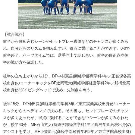
【試合戦評】
前半から攻め込むシーンやセットプレー獲得などのチャンスが多くみら
れ、自分たちのリズムを掴み出すが、得点に繋げることができず、0-0で
前半終了。ハーフタイムでは、選手同士で話し合い、前半の修正点や後
半の戦い方を確認した。
後半の立ち上がりから1分、DF中村憲昌(商経学部商学科4年／正智深谷高
校出身)のコーナーキックをDF辻岡竜太(商経学部経営学科2年／船橋北高
校出身)がダイビングヘッドで決め、先制点を奪う。
後半15分、DF仲田翼(商経学部商学科3年／東京実業高校出身)がコーナー
キックからのヘディングで決める。その後も、セットプレーでのチャン
スが多くあったが、得点に繋げることができないシーンが多くみられた
が、後半40分、MF石山玄人(商経学部経営学科1年／鹿島学園高校出身)の
アシストを受け、MF小笠原元(商経学部経営学科3年／東京学館高校出身)