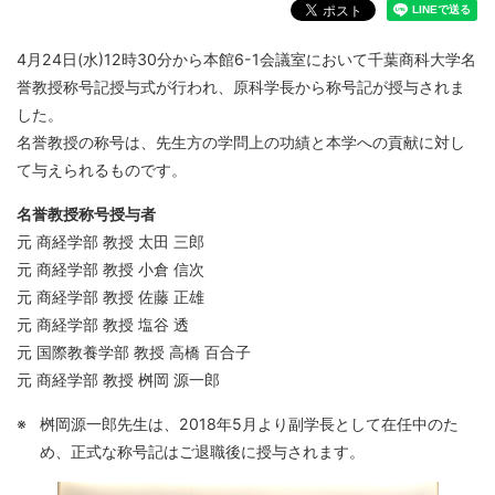
4月24日(水)12時30分から本館6-1会議室において千葉商科大学名
誉教授称号記授与式が行われ、原科学長から称号記が授与されま
した。
名誉教授の称号は、先生方の学問上の功績と本学への貢献に対し
て与えられるものです。
名誉教授称号授与者
元 商経学部 教授 太田 三郎
元 商経学部 教授 小倉 信次
元 商経学部 教授 佐藤 正雄
元 商経学部 教授 塩谷 透
元 国際教養学部 教授 高橋 百合子
元 商経学部 教授 桝岡 源一郎
※
桝岡源一郎先生は、2018年5月より副学長として在任中のた
め、正式な称号記はご退職後に授与されます。