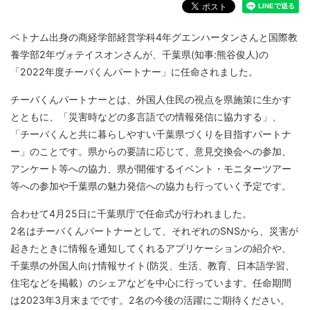
ベトナム出身の商経学部経営学科4年グエンハータンさんと国際教
養学部2年ヴォテイスオンさんが、千葉県(知事:熊谷俊人)の
「2022年度チーバくんパートナー」に任命されました。
チーバくんパートナーとは、外国人住民の視点を県施策に生かす
とともに、「災害時などの多言語での情報発信に協力する」、
「チーバくんと共に暮らしやすい千葉県づくりを目指すパートナ
ー」のことです。県からの要請に応じて、意見交換会への参加、
アンケート等への協力、県が開催するイベント・モニターツアー
等への参加や千葉県の魅力発信への協力も行っていく予定です。
合わせて4月25日に千葉県庁で任命式が行われました。
2名はチーバくんパートナーとして、それぞれのSNSから、災害が
起きたときに情報を通知してくれるアプリケーションの紹介や、
千葉県の外国人向け情報サイト(防災、生活、教育、日本語学習、
住宅などを掲載）のシェアなどを中心に行っています。任命期間
は2023年3月末までです。2名の今後の活躍にご期待ください。