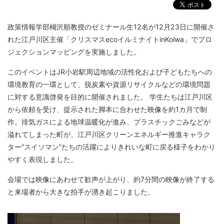
政策情報学部楜沢順教授のゼミナール生12名が12月23日に開催さ
れた江戸川区主催「クリスマスecoイルミナイトinKoiwa」でプロ
ジェクションマッピングを実施しました。
このイベントはJR小岩駅周辺地域の活性化および子どもたちへの
環境教育の一環として、脱炭素や資源リサイクルなどの環境問題
に対する意識啓発を目的に開催されました。 学生たちは江戸川区
から依頼を受け、提示された脚本に合わせた映像を約1カ月で制
作。排気ガスによる地球温暖化が進み、プラスチックごみなどが
溢れてしまった町が、江戸川区クリーンエネルギー推進キャラク
ター“スイソマン”たちの活躍によりきれいな町に戻る様子をわかり
やすく表現しました。
会場では映像にあわせて歓声が上がり、約7分間の映像が終了する
と来場者から大きな拍手が湧き起こりました。