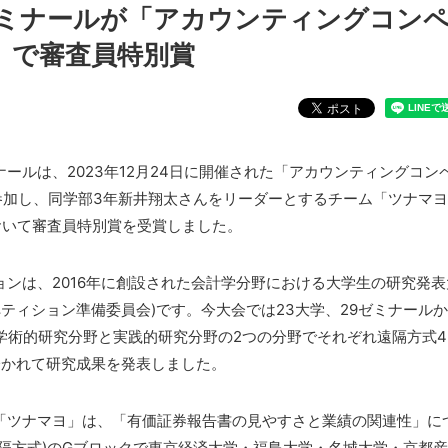
岸ゼミナールが「アカウンティングコン
」で審査員特別賞
ールは、2023年12月24日に開催された「アカウンティングコン
」に参加し、同学部3年新井翔太さんをリーダーとするチーム「ツナマ
おいて審査員特別賞を受賞しました。
ンは、2016年に創設された会計学分野における大学生の研究発表
ペティション準備委員会)です。今大会では23大学、29ゼミナール
学術的研究分野と実践的研究分野の2つの分野でそれぞれ遠隔方式4
分かれて研究成果を発表しました。
「ツナマヨ」は、「有価証券報告書の見やすさと業績の関連性」に
隔方式)のGブロックで東京経済大学・福島大学・名城大学・京都