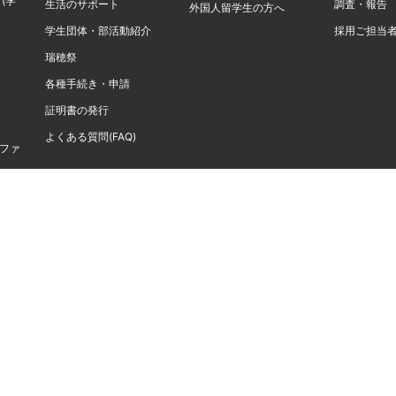
(学
生活のサポート
調査・報告
外国人留学生の方へ
学生団体・部活動紹介
採用ご担当
瑞穂祭
各種手続き・申請
証明書の発行
よくある質問(FAQ)
計ファ
生
サイトのプライバシーポリシー
学校法人千葉学園
資料請求