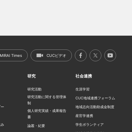
MIRAI Times
CUCビデオ
研究
社会連携
研究活動
生涯学習
研究活動に関する管理体
ト
CUC地域連携フォーラム
制
ダー
地域志向活動助成金制度
個人研究実績・成果報告
産官学連携
書
組み
学生ボランティア
論叢・紀要