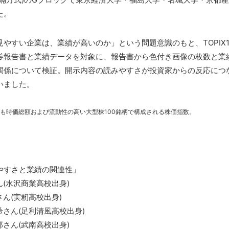
た。
やすい企業は、業績が高いのか」という問題意識のもと、TOPIX1
券報告書と業績データを対象に、報告書から色付き画像の枚数と業
関係について検証。開示内容の読みやすさが投資家からの反応につ
いました。
中でも時価総額および流動性の高い大型株100銘柄で構成される株価指数。
やすさと業績の関連性」
(水沢商業高校出身)
ん(実籾高校出身)
希さん(足利清風高校出身)
さん(武南高校出身)