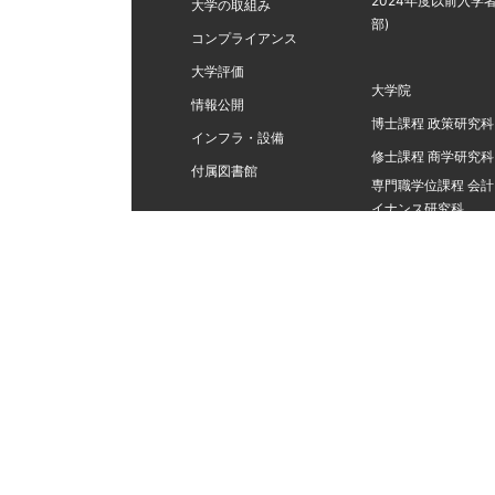
2024年度以前入学者
大学の取組み
部)
コンプライアンス
大学評価
大学院
情報公開
博士課程 政策研究科
インフラ・設備
修士課程 商学研究科
付属図書館
専門職学位課程 会
イナンス研究科
特長ある教育・学び
他大学との単位互換
科目等履修生・聴講
転部・転学科
サイトマップ
このサイトについて