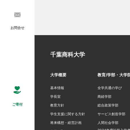
お問合せ
千葉商科大学
大学概要
教育/学部・大学
基本情報
全学共通の学び
学長室
商経学部
ご寄付
教育方針
総合政策学部
学生支援に関する方針
サービス創造学部
将来構想・経営計画
人間社会学部