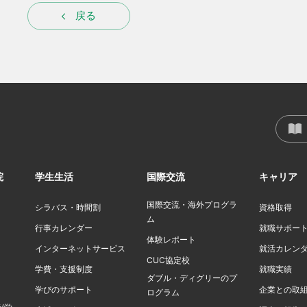
戻る
院
学生生活
国際交流
キャリア
国際交流・海外プログラ
シラバス・時間割
資格取得
ム
行事カレンダー
就職サポー
体験レポート
インターネットサービス
就活カレン
CUC協定校
学費・支援制度
就職実績
ダブル・ディグリーのプ
学びのサポート
企業との取
ログラム