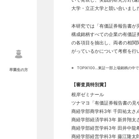
大学・立正大学と競い合いまし
本研究では「有価証券報告書が見
構成銘柄すべての企業の有価証
の各項目を抽出し、両者の相関
がっているかについて考察を行
※
TOPIX100…東証一部上場銘柄の
卒業生の方
【審査員特別賞】
根岸ゼミナール
ツナマヨ「有価証券報告書の見
商経学部商学科3年 千田祐太さん
商経学部経済学科3年 新井翔太さ
商経学部経営学科3年 田井中龍
商経学部経営学科3年 藤江隆太郎