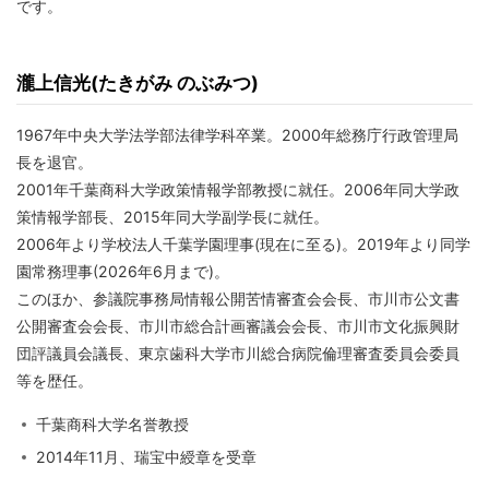
です。
瀧上信光(たきがみ のぶみつ)
1967年中央大学法学部法律学科卒業。2000年総務庁行政管理局
長を退官。
2001年千葉商科大学政策情報学部教授に就任。2006年同大学政
策情報学部長、2015年同大学副学長に就任。
2006年より学校法人千葉学園理事(現在に至る)。2019年より同学
園常務理事(2026年6月まで)。
このほか、参議院事務局情報公開苦情審査会会長、市川市公文書
公開審査会会長、市川市総合計画審議会会長、市川市文化振興財
団評議員会議長、東京歯科大学市川総合病院倫理審査委員会委員
等を歴任。
千葉商科大学名誉教授
2014年11月、瑞宝中綬章を受章