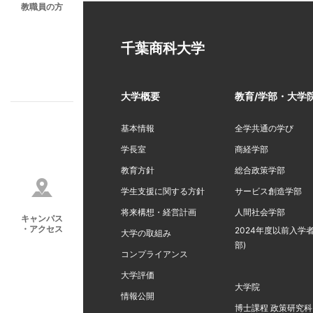
教職員の方
千葉商科大学
大学概要
教育/学部・大学
基本情報
全学共通の学び
学長室
商経学部
教育方針
総合政策学部
学生支援に関する方針
サービス創造学部
将来構想・経営計画
人間社会学部
キャンパス
・アクセス
2024年度以前入学者
大学の取組み
部)
コンプライアンス
大学評価
大学院
情報公開
博士課程 政策研究科