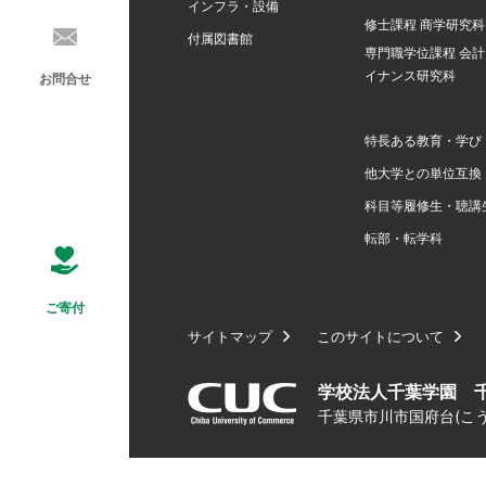
インフラ・設備
修士課程 商学研究科
付属図書館
専門職学位課程 会
イナンス研究科
お問合せ
特長ある教育・学び
他大学との単位互換
科目等履修生・聴講
転部・転学科
ご寄付
サイトマップ
このサイトについて
学校法人千葉学園 
千葉県市川市国府台(こうの