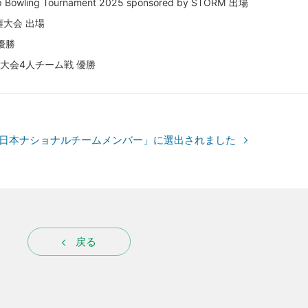
p Bowling Tournament 2025 sponsored by STORM 出場
権大会 出場
優勝
大会4人チーム戦 優勝
全日本ナショナルチームメンバー」に選出されました
戻る