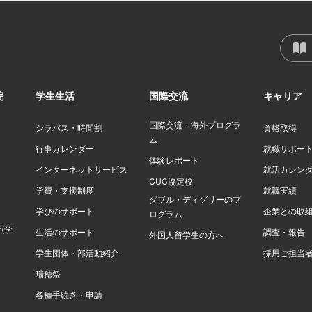
院
学生生活
国際交流
キャリア
国際交流・海外プログラ
シラバス・時間割
資格取得
ム
行事カレンダー
就職サポー
体験レポート
インターネットサービス
就活カレン
CUC協定校
学費・支援制度
就職実績
ダブル・ディグリーのプ
学びのサポート
企業との取
ログラム
(学
生活のサポート
調査・報告
外国人留学生の方へ
学生団体・部活動紹介
採用ご担当
瑞穂祭
各種手続き・申請