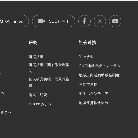
MIRAI Times
CUCビデオ
研究
社会連携
研究活動
生涯学習
研究活動に関する管理体
ト
CUC地域連携フォーラム
制
ダー
地域志向活動助成金制度
個人研究実績・成果報告
産官学連携
書
組み
学生ボランティア
論叢・紀要
地域連携推進体制
CUCマガジン
者さまへ