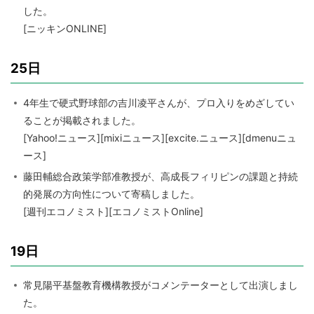
した。
[ニッキンONLINE]
25日
4年生で硬式野球部の吉川凌平さんが、プロ入りをめざしてい
ることが掲載されました。
[Yahoo!ニュース][mixiニュース][excite.ニュース][dmenuニュ
ース]
藤田輔総合政策学部准教授が、高成長フィリピンの課題と持続
的発展の方向性について寄稿しました。
[週刊エコノミスト][エコノミストOnline]
19日
常見陽平基盤教育機構教授がコメンテーターとして出演しまし
た。