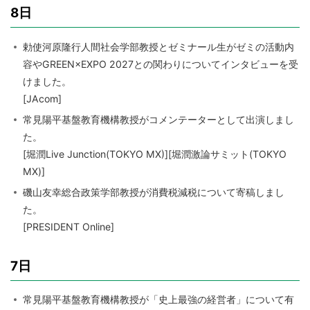
8日
勅使河原隆行人間社会学部教授とゼミナール生がゼミの活動内
容やGREEN×EXPO 2027との関わりについてインタビューを受
けました。
[JAcom]
常見陽平基盤教育機構教授がコメンテーターとして出演しまし
た。
[堀潤Live Junction(TOKYO MX)][堀潤激論サミット(TOKYO
MX)]
磯山友幸総合政策学部教授が消費税減税について寄稿しまし
た。
[PRESIDENT Online]
7日
常見陽平基盤教育機構教授が「史上最強の経営者」について有