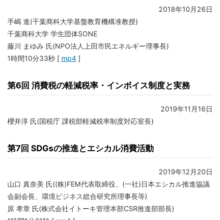
2018年10月26日
手嶋 進(千葉商科大学基盤教育機構准教授)
千葉商科大学 学生団体SONE
藤川 まゆみ 氏(NPO法人上田市民エネルギー理事長)
1時間10分33秒 [
mp4
]
第6回 消費税の軽減税率・インボイス制度と実務
2019年11月16日
櫻井淳 氏(国税庁 課税部軽減税率制度対応室長)
第7回 SDGsの推進とエシカル消費活動
2019年12月20日
山口 真奈美 氏((株)FEM代表取締役、(一社)日本エシカル推進協議
会副会長、環境ビジネス総合研究所理事長等)
原 孝章 氏(株式会社イトーキ管理本部CSR推進部部長)