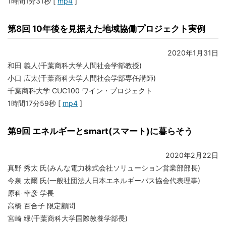
1時間1分31秒 [
mp4
]
第8回 10年後を見据えた地域協働プロジェクト実例
2020年1月31日
和田 義人(千葉商科大学人間社会学部教授)
小口 広太(千葉商科大学人間社会学部専任講師)
千葉商科大学 CUC100 ワイン・プロジェクト
1時間17分59秒 [
mp4
]
第9回 エネルギーとsmart(スマート)に暮らそう
2020年2月22日
真野 秀太 氏(みんな電⼒株式会社ソリューション営業部部⻑)
今泉 太爾 氏(一般社団法人日本エネルギーパス協会代表理事)
原科 幸彦 学長
高橋 百合子 限定顧問
宮崎 緑(千葉商科大学国際教養学部長)