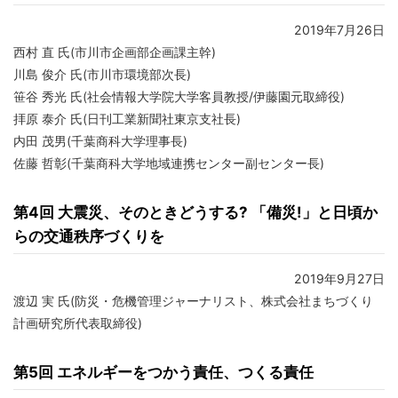
2019年7月26日
西村 直 氏(市川市企画部企画課主幹)
川島 俊介 氏(市川市環境部次長)
笹谷 秀光 氏(社会情報大学院大学客員教授/伊藤園元取締役)
拝原 泰介 氏(日刊工業新聞社東京支社長)
内田 茂男(千葉商科大学理事長)
佐藤 哲彰(千葉商科大学地域連携センター副センター長)
第4回 大震災、そのときどうする? 「備災!」と日頃か
らの交通秩序づくりを
2019年9月27日
渡辺 実 氏(防災・危機管理ジャーナリスト、株式会社まちづくり
計画研究所代表取締役)
第5回 エネルギーをつかう責任、つくる責任