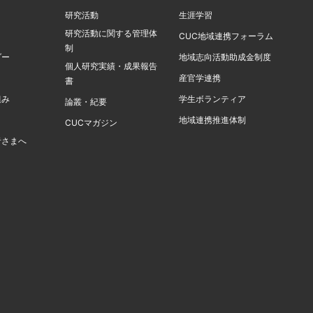
研究活動
生涯学習
研究活動に関する管理体
ト
CUC地域連携フォーラム
制
ダー
地域志向活動助成金制度
個人研究実績・成果報告
産官学連携
書
組み
学生ボランティア
論叢・紀要
地域連携推進体制
CUCマガジン
者さまへ