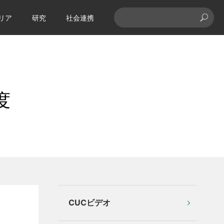
リア
研究
社会連携
度
CUCビデオ