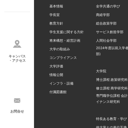
基本情報
全学共通の学び
学長室
商経学部
教育方針
総合政策学部
学生支援に関する方針
サービス創造学部
将来構想・経営計画
人間社会学部
2024年度以前入学者
大学の取組み
部)
キャンパス
コンプライアンス
・アクセス
大学評価
大学院
情報公開
博士課程 政策研究科
インフラ・設備
修士課程 商学研究科
付属図書館
専門職学位課程 会
イナンス研究科
お問合せ
特長ある教育・学び
他大学との単位互換