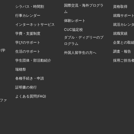
国際交流・海外プログラ
シラバス・時間割
資格取得
ム
行事カレンダー
就職サポー
体験レポート
インターネットサービス
就活カレン
CUC協定校
学費・支援制度
就職実績
ダブル・ディグリーのプ
学びのサポート
企業との取
ログラム
(学
生活のサポート
調査・報告
外国人留学生の方へ
学生団体・部活動紹介
採用ご担当
瑞穂祭
各種手続き・申請
証明書の発行
よくある質問(FAQ)
計ファ