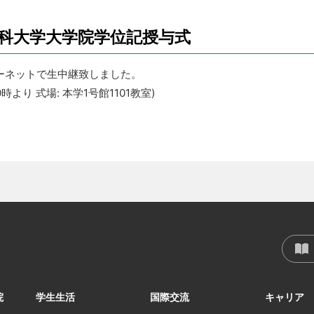
商科大学大学院学位記授与式
ーネットで生中継致しました。
10時より 式場: 本学1号館1101教室)
院
学生生活
国際交流
キャリア