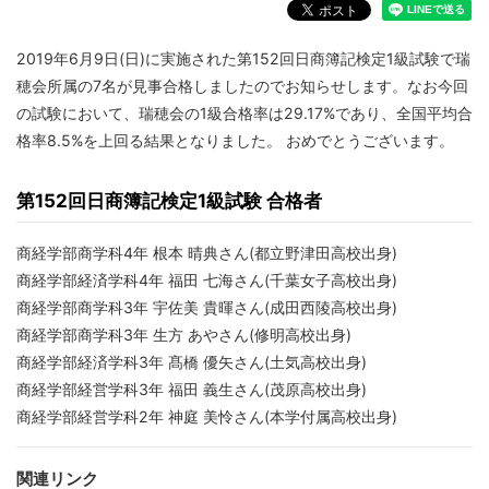
2019年6月9日(日)に実施された第152回日商簿記検定1級試験で瑞
穂会所属の7名が見事合格しましたのでお知らせします。なお今回
の試験において、瑞穂会の1級合格率は29.17%であり、全国平均合
格率8.5%を上回る結果となりました。 おめでとうございます。
第152回日商簿記検定1級試験 合格者
商経学部商学科4年 根本 晴典さん(都立野津田高校出身)
商経学部経済学科4年 福田 七海さん(千葉女子高校出身)
商経学部商学科3年 宇佐美 貴暉さん(成田西陵高校出身)
商経学部商学科3年 生方 あやさん(修明高校出身)
商経学部経済学科3年 髙橋 優矢さん(土気高校出身)
商経学部経営学科3年 福田 義生さん(茂原高校出身)
商経学部経営学科2年 神庭 美怜さん(本学付属高校出身)
関連リンク