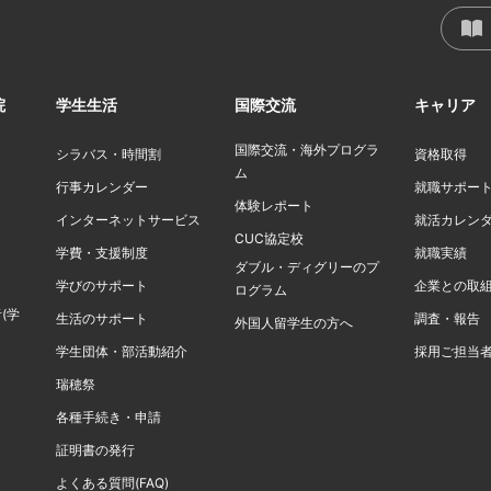
院
学生生活
国際交流
キャリア
国際交流・海外プログラ
シラバス・時間割
資格取得
ム
行事カレンダー
就職サポー
体験レポート
インターネットサービス
就活カレン
CUC協定校
学費・支援制度
就職実績
ダブル・ディグリーのプ
学びのサポート
企業との取
ログラム
(学
生活のサポート
調査・報告
外国人留学生の方へ
学生団体・部活動紹介
採用ご担当
瑞穂祭
各種手続き・申請
証明書の発行
よくある質問(FAQ)