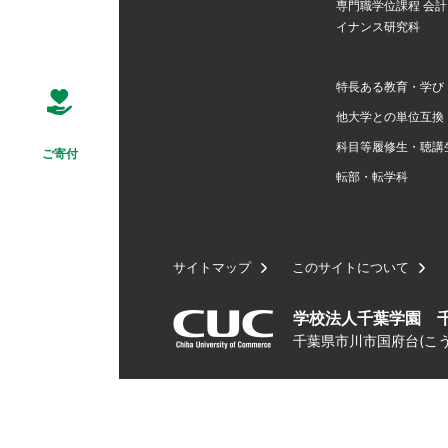
専門職学位課程 会
イナンス研究科
特長ある教育・学び
他大学との単位互換
科目等履修生・聴講
ご寄付
転部・転学科
サイトマップ
このサイトについて
学校法人千葉学園 
千葉県市川市国府台(こうの