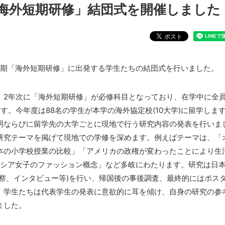
 「海外短期研修」結団式を開催しました
、今期「海外短期研修」に出発する学生たちの結団式を行いました。
、2年次に「海外短期研修」が必修科目となっており、在学中に全
す。今年度は88名の学生が本学の海外協定校(10大学)に留学しま
明ならびに留学先の大学ごとに現地で行う研究内容の発表を行いま
研究テーマを掲げて現地での学修を深めます。例えばテーマは、「
本の小学校授業の比較」「アメリカの政権が変わったことにより生
ーシア女子のファッション概念」など多岐にわたります。研究は日
視察、インタビュー等)を行い、帰国後の事後調査、最終的にはポス
。学生たちは代表学生の発表に意欲的に耳を傾け、自身の研究の参
ました。