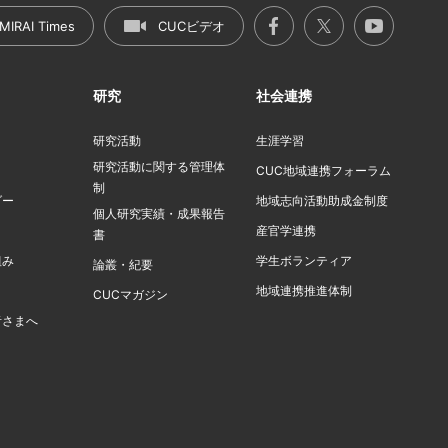
MIRAI Times
CUCビデオ
研究
社会連携
研究活動
生涯学習
研究活動に関する管理体
ト
CUC地域連携フォーラム
制
ダー
地域志向活動助成金制度
個人研究実績・成果報告
産官学連携
書
組み
学生ボランティア
論叢・紀要
地域連携推進体制
CUCマガジン
者さまへ