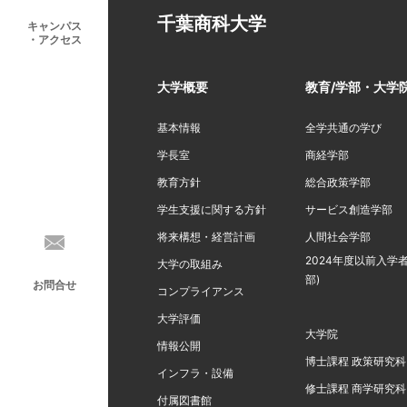
千葉商科大学
キャンパス
・アクセス
大学概要
教育/学部・大学
基本情報
全学共通の学び
学長室
商経学部
教育方針
総合政策学部
学生支援に関する方針
サービス創造学部
将来構想・経営計画
人間社会学部
2024年度以前入学者
大学の取組み
部)
お問合せ
コンプライアンス
大学評価
大学院
情報公開
博士課程 政策研究科
インフラ・設備
修士課程 商学研究科
付属図書館