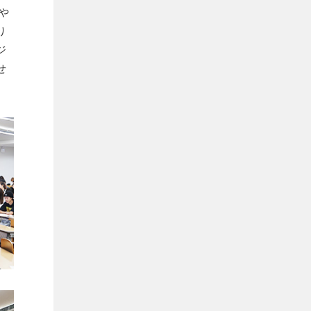
や
り
ジ
せ