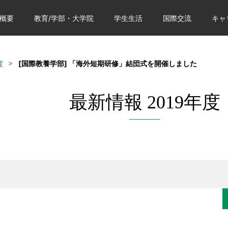
概要
教育/学部・大学院
学生生活
国際交流
キャ
度
[国際教養学部] 「海外短期研修」結団式を開催しました
最新情報 2019年度