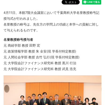
4月11日、本館7階大会議室において千葉商科大学名誉教授称号記
授与式が行われました。
名誉教授の称号は、先生方の学問上の功績と本学への貢献に対し
て与えられるものです。
名誉教授称号授与者
元 商経学部 教授 田野 宏
元 政策情報学部 教授 朱 全安(現 学長付特定教授)
元 人間社会学部 教授 吉竹 弘行(現 学長付特定教授)
元 大学院会計ファイナンス研究科 教授 黒川 行治
元 大学院会計ファイナンス研究科 教授 武見 浩充