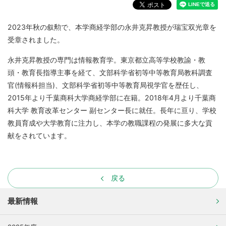
2023年秋の叙勲で、本学商経学部の永井克昇教授が瑞宝双光章を
受章されました。
永井克昇教授の専門は情報教育学。東京都立高等学校教諭・教
頭・教育長指導主事を経て、文部科学省初等中等教育局教科調査
官(情報科担当)、文部科学省初等中等教育局視学官を歴任し、
2015年より千葉商科大学商経学部に在籍。2018年4月より千葉商
科大学 教育改革センター 副センター長に就任。長年に亘り、学校
教員育成や大学教育に注力し、本学の教職課程の発展に多大な貢
献をされています。
戻る
最新情報