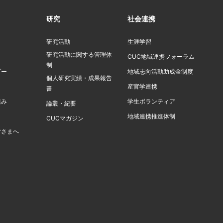
研究
社会連携
研究活動
生涯学習
研究活動に関する管理体
ト
CUC地域連携フォーラム
制
ダー
地域志向活動助成金制度
個人研究実績・成果報告
産官学連携
書
組み
学生ボランティア
論叢・紀要
地域連携推進体制
CUCマガジン
者さまへ