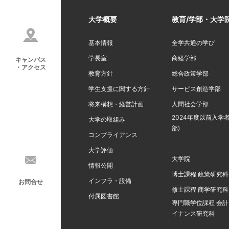
大学概要
教育/学部・大学
基本情報
全学共通の学び
学長室
商経学部
キャンパス
・アクセス
教育方針
総合政策学部
学生支援に関する方針
サービス創造学部
将来構想・経営計画
人間社会学部
2024年度以前入学者
大学の取組み
部)
コンプライアンス
大学評価
大学院
情報公開
博士課程 政策研究科
インフラ・設備
お問合せ
修士課程 商学研究科
付属図書館
専門職学位課程 会
イナンス研究科