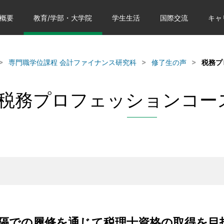
概要
教育/学部・大学院
学生生活
国際交流
キャ
専門職学位課程 会計ファイナンス研究科
修了生の声
税務プロ
税務プロフェッションコース:V
隔での履修を通じて税理士資格の取得を目