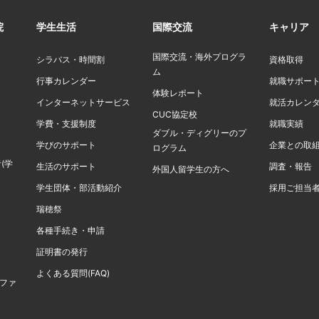
院
学生生活
国際交流
キャリア
国際交流・海外プログラ
シラバス・時間割
資格取得
ム
行事カレンダー
就職サポー
体験レポート
インターネットサービス
就活カレン
CUC協定校
学費・支援制度
就職実績
ダブル・ディグリーのプ
学びのサポート
企業との取
ログラム
(学
生活のサポート
調査・報告
外国人留学生の方へ
学生団体・部活動紹介
採用ご担当
瑞穂祭
各種手続き・申請
証明書の発行
よくある質問(FAQ)
計ファ