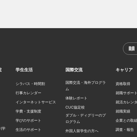
院
学生生活
国際交流
キャリア
国際交流・海外プログラ
シラバス・時間割
資格取得
ム
行事カレンダー
就職サポー
体験レポート
インターネットサービス
就活カレン
CUC協定校
学費・支援制度
就職実績
ダブル・ディグリーのプ
学びのサポート
企業との取
ログラム
(学
生活のサポート
調査・報告
外国人留学生の方へ