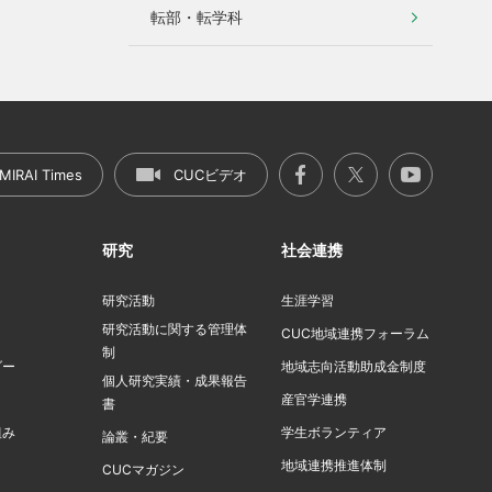
転部・転学科
MIRAI Times
CUCビデオ
研究
社会連携
研究活動
生涯学習
研究活動に関する管理体
ト
CUC地域連携フォーラム
制
ダー
地域志向活動助成金制度
個人研究実績・成果報告
産官学連携
書
組み
学生ボランティア
論叢・紀要
地域連携推進体制
CUCマガジン