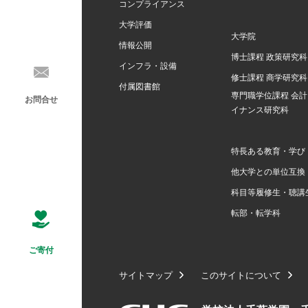
コンプライアンス
大学評価
大学院
情報公開
博士課程 政策研究科
インフラ・設備
修士課程 商学研究科
付属図書館
専門職学位課程 会
お問合せ
イナンス研究科
特長ある教育・学び
他大学との単位互換
科目等履修生・聴講
転部・転学科
ご寄付
サイトマップ
このサイトについて