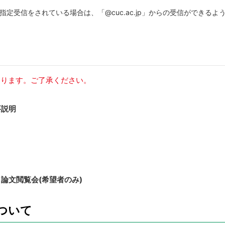
定受信をされている場合は、「@cuc.ac.jp」からの受信ができるよ
あります。ご了承ください。
要説明
会・論文閲覧会(希望者のみ)
ついて