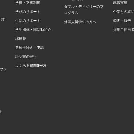
学費・支援制度
就職実績
ダブル・ディグリーのプ
学びのサポート
企業との取
ログラム
(学
生活のサポート
調査・報告
外国人留学生の方へ
学生団体・部活動紹介
採用ご担当
瑞穂祭
各種手続き・申請
証明書の発行
よくある質問(FAQ)
計ファ
生